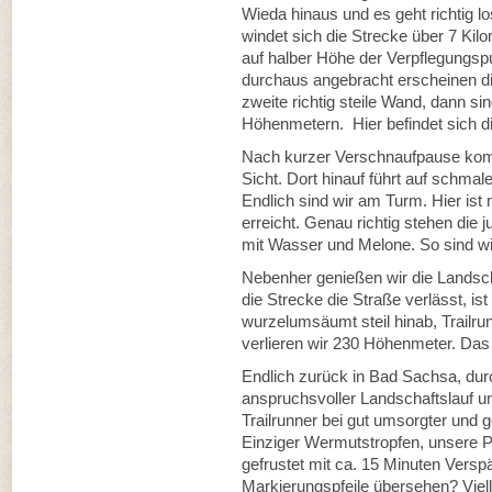
Wieda hinaus und es geht richtig l
windet sich die Strecke über 7 Kilom
auf halber Höhe der Verpflegungs
durchaus angebracht erscheinen d
zweite richtig steile Wand, dann s
Höhenmetern. Hier befindet sich di
Nach kurzer Verschnaufpause kom
Sicht. Dort hinauf führt auf schmale
Endlich sind wir am Turm. Hier ist
erreicht. Genau richtig stehen di
mit Wasser und Melone. So sind wi
Nebenher genießen wir die Landsch
die Strecke die Straße verlässt, i
wurzelumsäumt steil hinab, Trailrun
verlieren wir 230 Höhenmeter. Das
Endlich zurück in Bad Sachsa, durc
anspruchsvoller Landschaftslauf un
Trailrunner bei gut umsorgter und 
Einziger Wermutstropfen, unsere P
gefrustet mit ca. 15 Minuten Verspä
Markierungspfeile übersehen? Viell