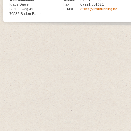
Klaus Duwe
Fax:
07221 801621
Buchenweg 49
E-Mail:
office@trailrunning.de
76532 Baden-Baden