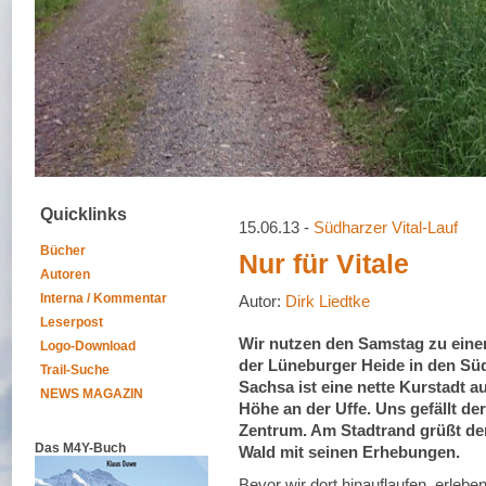
Quicklinks
15.06.13 -
Südharzer Vital-Lauf
Bücher
Nur für Vitale
Autoren
Interna / Kommentar
Autor:
Dirk Liedtke
Leserpost
Wir nutzen den Samstag zu eine
Logo-Download
der Lüneburger Heide in den Sü
Trail-Suche
Sachsa ist eine nette Kurstadt au
NEWS MAGAZIN
Höhe an der Uffe. Uns gefällt de
Zentrum. Am Stadtrand grüßt de
Das M4Y-Buch
Wald mit seinen Erhebungen.
Bevor wir dort hinauflaufen, erlebe