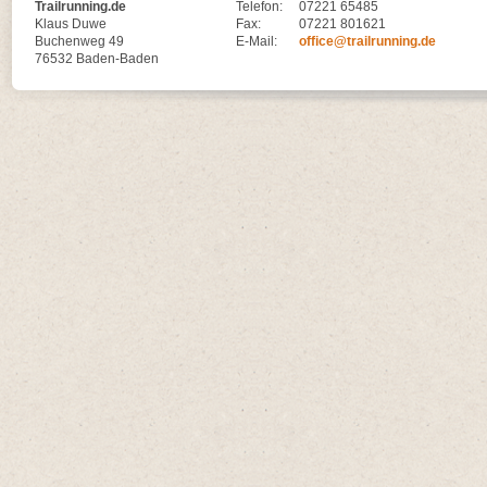
Trailrunning.de
Telefon:
07221 65485
Klaus Duwe
Fax:
07221 801621
Buchenweg 49
E-Mail:
office@trailrunning.de
76532 Baden-Baden