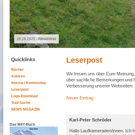
07.08.2026 - Special Event
Leserpost
Quicklinks
Bücher
Wir freuen uns über Eure Meinung
Autoren
über sachliche Bemerkungen und h
Interna / Kommentar
Verbesserung unserer Webseiten:
Leserpost
Logo-Download
Neuer Eintrag
Trail-Suche
NEWS MAGAZIN
Karl-Peter Schröder
Das M4Y-Buch
Hallo Laufkameraden/innen. Ich 