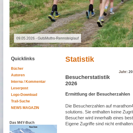
07.08.2026 - Special Event
Statistik
Quicklinks
Bücher
Jahr:
20
Autoren
Besucherstatistik
Interna / Kommentar
2026
Leserpost
Ermittlung der Besucherzahlen
Logo-Download
Trail-Suche
Die Besucherzahlen auf marathon4
NEWS MAGAZIN
solutions. Sie enthalten keine Zug
Besucher wird innerhalb eines bes
Das M4Y-Buch
Eigene Zugriffe sind nicht enthalten