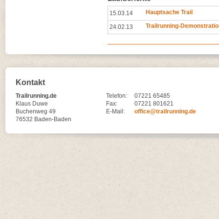
Hauptsache Trail
15.03.14
Trailrunning-Demonstrati
24.02.13
Kontakt
Trailrunning.de
Telefon:
07221 65485
Klaus Duwe
Fax:
07221 801621
Buchenweg 49
E-Mail:
office@trailrunning.de
76532 Baden-Baden