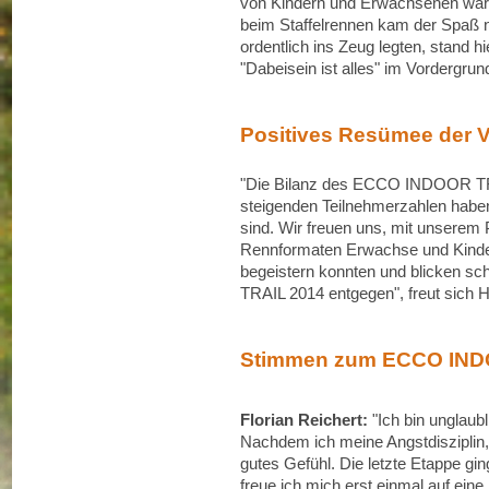
von Kindern und Erwachsenen war
beim Staffelrennen kam der Spaß n
ordentlich ins Zeug legten, stand 
"Dabeisein ist alles" im Vordergrun
Positives Resümee der V
"Die Bilanz des ECCO INDOOR TRAI
steigenden Teilnehmerzahlen haben
sind. Wir freuen uns, mit unserem
Rennformaten Erwachse und Kinder
begeistern konnten und blicken 
TRAIL 2014 entgegen", freut sich H
Stimmen zum ECCO IND
Florian Reichert:
"Ich bin unglaubl
Nachdem ich meine Angstdisziplin, 
gutes Gefühl. Die letzte Etappe ging
freue ich mich erst einmal auf ein