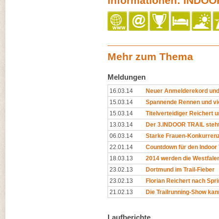
Informationen: INDOO
Mehr zum Thema
Meldungen
16.03.14
Neuer Anmelderekord und
15.03.14
Spannende Rennen und vi
15.03.14
Titelverteidiger Reichert 
13.03.14
Der 3.INDOOR TRAIL steht 
06.03.14
Starke Frauen-Konkurren
22.01.14
Countdown für den Indoor 
18.03.13
2014 werden die Westfalen
23.02.13
Dortmund im Trail-Fieber
23.02.13
Florian Reichert nach Spri
21.02.13
Die Trailrunning-Show kan
Laufberichte