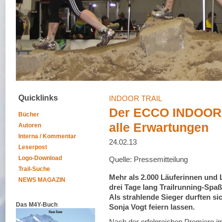
Quicklinks
INDOOR TRAIL
Der ECCO INDOOR 
Bücher
alle Erwartungen
Autoren
Interna / Kommentar
24.02.13
Leserpost
Logo-Download
Quelle: Pressemitteilung
Trail-Suche
Mehr als 2.000 Läuferinnen und L
NEWS MAGAZIN
drei Tage lang Trailrunning-Spa
Als strahlende Sieger durften s
Das M4Y-Buch
Sonja Vogt feiern lassen.
Nach der erfolgreichen Premiere im