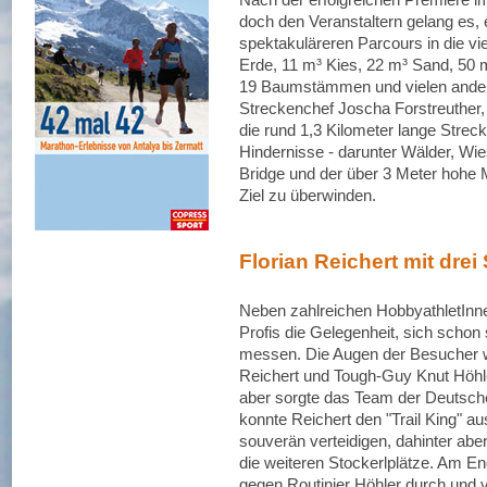
doch den Veranstaltern gelang es, 
spektakuläreren Parcours in die v
Erde, 11 m³ Kies, 22 m³ Sand, 50 
19 Baumstämmen und vielen andere
Streckenchef Joscha Forstreuther,
die rund 1,3 Kilometer lange Stre
Hindernisse - darunter Wälder, Wi
Bridge und der über 3 Meter hohe M
Ziel zu überwinden.
Florian Reichert mit drei
Neben zahlreichen HobbyathletInne
Profis die Gelegenheit, sich schon
messen. Die Augen der Besucher war
Reichert und Tough-Guy Knut Höhle
aber sorgte das Team der Deutsch
konnte Reichert den "Trail King" au
souverän verteidigen, dahinter ab
die weiteren Stockerlplätze. Am En
gegen Routinier Höhler durch und 