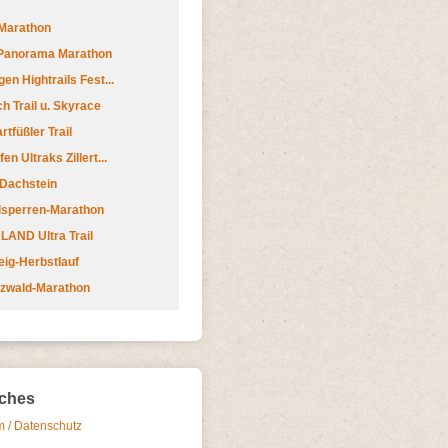
Marathon
 Panorama Marathon
en Hightrails Fest...
h Trail u. Skyrace
tfüßler Trail
n Ultraks Zillert...
 Dachstein
lsperren-Marathon
AND Ultra Trail
ig-Herbstlauf
zwald-Marathon
iches
 / Datenschutz