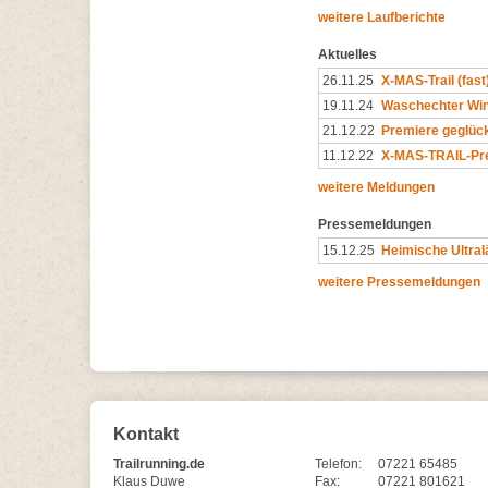
weitere Laufberichte
Aktuelles
26.11.25
X-MAS-Trail (fast
19.11.24
Waschechter Win
21.12.22
Premiere geglückt
11.12.22
X-MAS-TRAIL-Pre
weitere Meldungen
Pressemeldungen
15.12.25
Heimische Ultral
weitere Pressemeldungen
Kontakt
Trailrunning.de
Telefon:
07221 65485
Klaus Duwe
Fax:
07221 801621