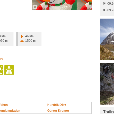
04.09.2
05.09.2
3 km
46 km
050 m
1500 m
en
fchen
Hendrik Dörr
Premiumpfaden
Günter Kromer
Trail