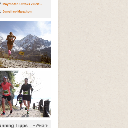
6
Mayrhofen Ultraks Zillert...
6
Jungfrau-Marathon
running-Tipps
» Weitere