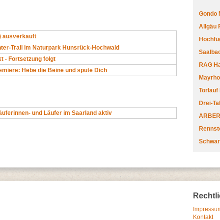
Gondo 
Allgäu
) ausverkauft
Hochfüg
ter-Trail im Naturpark Hunsrück-Hochwald
Saalbac
 - Fortsetzung folgt
RAG Har
miere: Hebe die Beine und spute Dich
Mayrhofe
Torlauf
Drei-Ta
äuferinnen- und Läufer im Saarland aktiv
ARBERL
Rennste
Schwar
Rechtl
Impressum
Kontakt