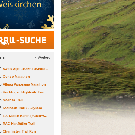
Trail-Suche
ine
» Weitere
6
Swiss Alps 100 Endurance ...
6
Gondo Marathon
6
Allgäu Panorama Marathon
6
Hochfügen Hightrails Fest...
6
Madrisa Trail
6
Saalbach Trail u. Skyrace
6
100 Meilen Berlin (Mauerw...
6
RAG Hartfüßler Trail
6
Churfirsten Trail Run