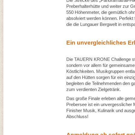
Die Strecke des „Panoramatrail-Hi
Preberhalterhütte und weiter zur G
550 Höhenmeter, die gemütlich ohn
absolviert werden können. Perfekt 
die die Lungauer Bergwelt in ents
Ein unvergleichliches Er
Die TAUERN KRONE Challenge steht 
sondern vor allem für gemeinsame
Köstlichkeiten. Musikgruppen entl
auf den Hütten sorgen für ein einzi
begleiten die Teilnehmenden den ga
zum verdienten Zielgetränk.
Das große Finale erleben alle geme
Prebersee ist ein unvergesslicher 
Finisher Musik, Kulinarik und aus
Abschluss!
Anmeldung ab sofort geö