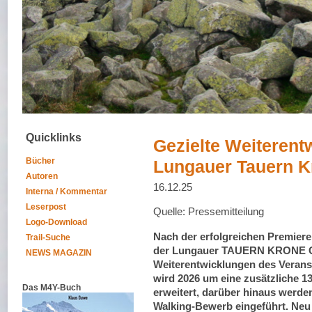
Quicklinks
Gezielte Weiterent
Bücher
Lungauer Tauern K
Autoren
16.12.25
Interna / Kommentar
Leserpost
Quelle: Pressemitteilung
Logo-Download
Nach der erfolgreichen Premiere
Trail-Suche
der Lungauer TAUERN KRONE Cha
NEWS MAGAZIN
Weiterentwicklungen des Veran
wird 2026 um eine zusätzliche 1
Das M4Y-Buch
erweitert, darüber hinaus werden
Walking-Bewerb eingeführt. Neu 