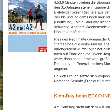
4:53,6 Minuten blieben die Stoppuh
den 31-Jährigen stehen. Knappe dr
Bielefelder Sören Riechers aus der
Ziellinie und lag damit noch hauc
(Dortmund). "Mein Start war nicht 
schwierig. Aber am Wochenende ko
Höhler kämpferisch.
Riesiges Pech hatte dagegen der G
Start seine Brille verlor und bis a
durchgereicht wurde. Mit einer bril
noch auf Platz vier vor. "Wenn Jas
wäre, dann hätte er mir wohl große 
Reichert vom Potenzial seines Ma
angetan.
Bei den Frauen setzte sich Vorjahre
Natascha Schmitt (Frankfurt) durc
Kids-Day beim ECCO I
Am Samstag steht mit dem 6-Kilom