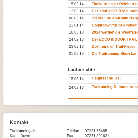
15.03.14
Titelverteidiger Reichert 
13.03.14
Der 3.INDOOR TRAIL steht 
06.03.14
Starke Frauen-Konkurren
22.01.14
Countdown für den Indoor 
18.03.13
2014 werden die Westfalen
24.02.13
Der ECCO INDOOR TRAIL 2
23.02.13
Dortmund im Trail-Fieber
21.02.13
Die Trailrunning-Show kan
Laufberichte
Hauptsache Trail
15.03.14
Trailrunning-Demonstrati
24.02.13
Kontakt
Trailrunning.de
Telefon:
07221 65485
Klaus Duwe
Fax:
07221 801621