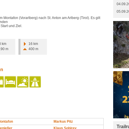
04.09.2
05.09.2
 Montafon (Vorarlberg) nach St. Anton am Arlberg (Tirol). Es gilt
inden
Start und Ziel.
3 km
16 km
190 m
400 m
en
ontafon
Markus Pitz
Trail
Genießer
Klaus Sobirey