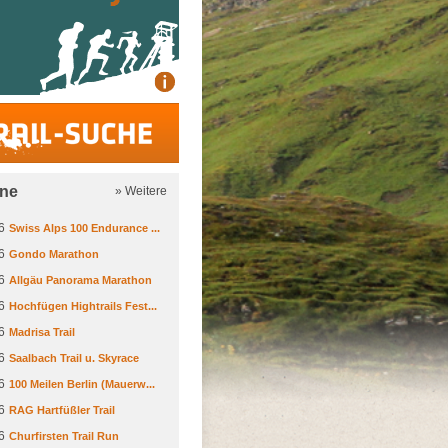
Trail-Suche
ine
» Weitere
6
Swiss Alps 100 Endurance ...
6
Gondo Marathon
6
Allgäu Panorama Marathon
6
Hochfügen Hightrails Fest...
6
Madrisa Trail
6
Saalbach Trail u. Skyrace
6
100 Meilen Berlin (Mauerw...
6
RAG Hartfüßler Trail
6
Churfirsten Trail Run