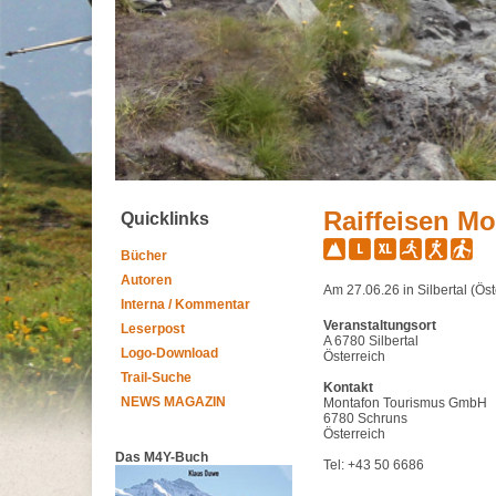
Raiffeisen M
Quicklinks
Bücher
Autoren
Am 27.06.26 in Silbertal (Öst
Interna / Kommentar
Veranstaltungsort
Leserpost
A 6780 Silbertal
Logo-Download
Österreich
Trail-Suche
Kontakt
NEWS MAGAZIN
Montafon Tourismus GmbH
6780 Schruns
Österreich
Das M4Y-Buch
Tel: +43 50 6686