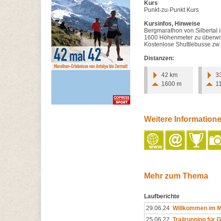
Kurs
Punkt-zu-Punkt Kurs
Kursinfos, Hinweise
Bergmarathon von Silbertal im
1600 Höhenmeter zu überw
Kostenlose Shuttlebusse zw. 
Distanzen:
42 km
3
1600 m
1
Weitere Information
Mehr zum Thema
Laufberichte
29.06.24
Willkommen im M
25.06.22
Trailrunning für 