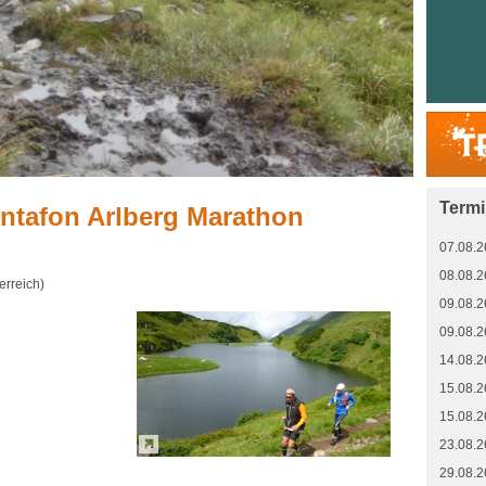
Term
ontafon Arlberg Marathon
07.08.2
08.08.2
erreich)
09.08.2
09.08.2
14.08.2
15.08.2
15.08.2
23.08.2
29.08.2