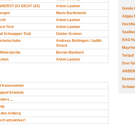
NERST DU DICH? (43)
Anton Lautner
Gondo 
Bergen
Mario Bartkowski
Allgäu
acht
Anton Lautner
Hochfüg
ch Tirol
Anton Lautner
Saalbac
d Schnupper-Trail
Günter Kromer
RAG Har
töckelschuhs
Andreas Bettingen / Judith
Strack
Mayrhofe
Winterjöchle
Bernie Manhard
Torlauf
Anton
Anton Lautner
Drei-Ta
ARBERL
Rennste
d Kaiserwetter
Schwar
glauf-Erlebnis
nders ...
olg
 den Arlberg
ch attraktiver!