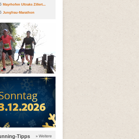
6
Mayrhofen Ultraks Zillert...
6
Jungfrau-Marathon
running-Tipps
» Weitere