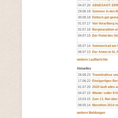
04.07.20
ABGESAGT: ERIN
29.06.19
Sommer in den 
30.06.18
Einfach gut gem
01.07.17
Von Vorarlberg na
02.07.16
Bergmarathon un
04.07.15
Der Feind des S
05.07.14
Sommertrail am 
06.07.13
Der Anton in St. 
weitere Laufberichte
Aktuelles
26.06.23
Traumkulisse un
17.06.22
Einzigartiges Ber
01.07.20
2020 läuft alles a
04.07.15
Wieder voller Erf
10.03.15
Zum 13. Mal über
08.05.14
Marathon 2014 no
weitere Meldungen