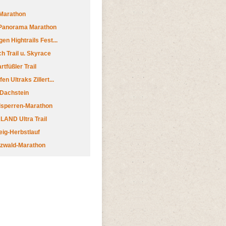
Marathon
 Panorama Marathon
en Hightrails Fest...
h Trail u. Skyrace
tfüßler Trail
n Ultraks Zillert...
 Dachstein
lsperren-Marathon
AND Ultra Trail
ig-Herbstlauf
zwald-Marathon