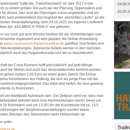
nkenwald“ hatte die „Trails4Germany“ im Jahr 2017 in die
04.09.2
em zu einem großen Teil auch bei der Planung, Organisation und
05.09.2
ch für dieses Jahr sind die Planungen schon angelaufen und als
uhr, kam postwendend das Angebot der „verrückten Läufer“ an die
lanten Veranstaltungstag, dem 24.10.2021 ein eigenes Laufevent
Die Idee der „KULMBACH TRAILS“ war geboren.
enn nur noch gut acht Wochen bleiben für die Vorbereitungen und
st bereits organisiert und wird geplant, die Online-Anmeldung
ter
www.crazyrunners-frankenwaldtrail.de
geöffnet. Dort finden sich
e Streckenplanungen. Zahlreiche Details werden in den nächsten
Natürlich auch das Hygienekonzept und die zu beachtenden
aft der Crazy Runners hofft jetzt natürlich auf jede Menge
damit die Mühen und auch das Veranstalterrisiko belohnt werden.
eld gehen zudem 2,50 Euro an einen guten Zweck: Die Erlöse
rina Kunzelmann aus Hüttung, die sich als junge Frau mit viel
rankheit entgegenstemmt. Das Geld wird helfen, für eine gewisse
amente zu finanzieren.
hnt am Marktplatz Kulmbach sein. Der Zeitplan sieht vor, dass man
n Starterpaket abholen kann bzw Nachmeldungen macht, bevor um
t 26 Kilometern und um 13:30 Uhr die Kurzstrecke mit ca. 13,5
ckenführungen der Vorjahresveranstaltungen wurden etwas
 beiden Strecken den Teilnehmern mehr Höhenmeter ab.
n unter:
Trail
dtrail.de