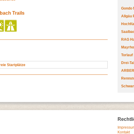
Gondo 
bach Trails
Allgäu
Hochfüg
Saalbac
RAG Har
Mayrhofe
Torlauf
Drei-Ta
reie Startplätze
ARBERL
Rennste
Schwar
Rechtl
Impressum
Kontakt