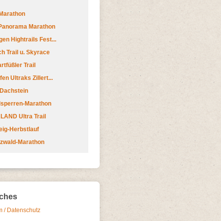
Marathon
 Panorama Marathon
en Hightrails Fest...
h Trail u. Skyrace
tfüßler Trail
n Ultraks Zillert...
 Dachstein
lsperren-Marathon
AND Ultra Trail
ig-Herbstlauf
zwald-Marathon
iches
 / Datenschutz