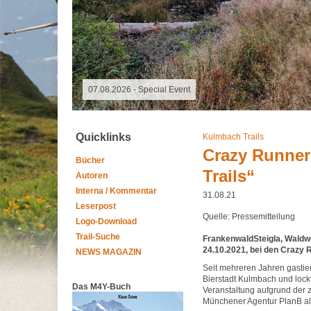
07.08.2026 -
Quicklinks
Kulmbach Trails
Crazy Runner
Bücher
Trails“
Autoren
Interna / Kommentar
31.08.21
Leserpost
Quelle: Pressemitteilung
Logo-Download
Trail-Suche
FrankenwaldSteigla, Waldw
24.10.2021, bei den Crazy 
NEWS MAGAZIN
Seit mehreren Jahren gastie
Bierstadt Kulmbach und lockt
Das M4Y-Buch
Veranstaltung aufgrund der 
Münchener Agentur PlanB als