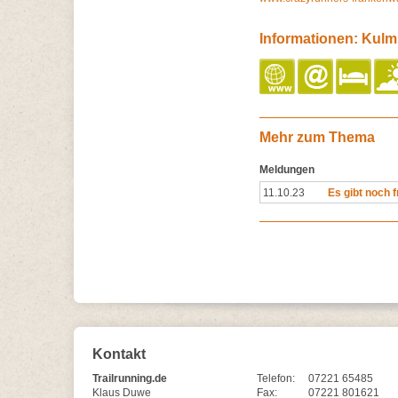
Informationen: Kulm
Mehr zum Thema
Meldungen
11.10.23
Es gibt noch f
Kontakt
Trailrunning.de
Telefon:
07221 65485
Klaus Duwe
Fax:
07221 801621