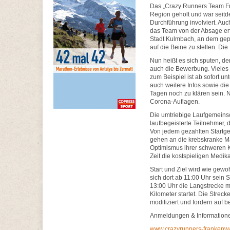
Das „Crazy Runners Team Fra
Region geholt und war seitd
Durchführung involviert. Au
das Team von der Absage erf
Stadt Kulmbach, an dem gep
auf die Beine zu stellen. 
Nun heißt es sich sputen, d
auch die Bewerbung. Vieles i
zum Beispiel ist ab sofort un
auch weitere Infos sowie di
Tagen noch zu klären sein. 
Corona-Auflagen.
Die umtriebige Laufgemeinsch
laufbegeisterte Teilnehmer, 
Von jedem gezahlten Startg
gehen an die krebskranke Ma
Optimismus ihrer schweren K
Zeit die kostspieligen Medik
Start und Ziel wird wie gewo
sich dort ab 11:00 Uhr sei
13:00 Uhr die Langstrecke mi
Kilometer startet. Die Stre
modifiziert und fordern auf
Anmeldungen & Informatione
www.crazyrunners-frankenwal