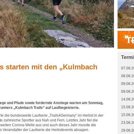
Term
s starten mit den „Kulmbach
07.08.2
08.08.2
09.08.2
09.08.2
14.08.2
ege und Pfade sowie fordernde Anstiege warten am Sonntag,
15.08.2
Runners „Kulmbach Trails“ auf Laufbegeisterte.
15.08.2
rte die bundesweite Laufserie „Trails4Germany“ im Herbst in der
e zahlreiche Sportler aus Nah und Fern. Letztes Jahr fiel die
23.08.2
zweiten Corona-Welle aus und auch dieses Jahr musste die
 Veranstalter der Laufserie die Herbstevents absagen.
29.08.2