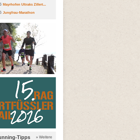
6
Mayrhofen Ultraks Zillert...
6
Jungfrau-Marathon
running-Tipps
» Weitere