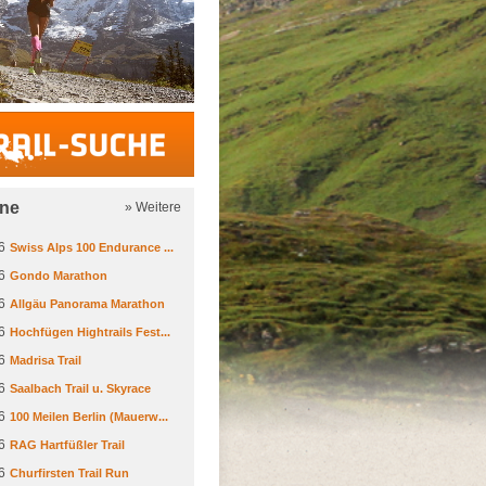
Trail-Suche
ine
» Weitere
6
Swiss Alps 100 Endurance ...
6
Gondo Marathon
6
Allgäu Panorama Marathon
6
Hochfügen Hightrails Fest...
6
Madrisa Trail
6
Saalbach Trail u. Skyrace
6
100 Meilen Berlin (Mauerw...
6
RAG Hartfüßler Trail
6
Churfirsten Trail Run