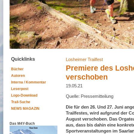
Quicklinks
Losheimer Trailfest
Premiere des Loshe
Bücher
verschoben
Autoren
Interna / Kommentar
19.05.21
Leserpost
Logo-Download
Quelle: Pressemitteilung
Trail-Suche
Die für den 26. Und 27. Juni an
NEWS MAGAZIN
Trailfestes, wird aufgrund der C
August verschoben. Das Orgateam
Das M4Y-Buch
aus, dass bis dahin eine konkre
Sportveranstaltungen im Saarland