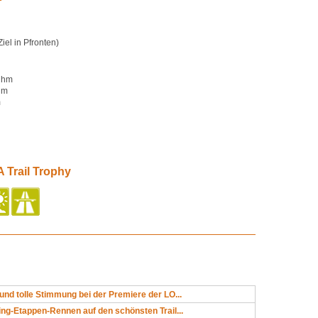
Ziel in Pfronten)
 hm
hm
m
 Trail Trophy
und tolle Stimmung bei der Premiere der LO...
ing-Etappen-Rennen auf den schönsten Trail...