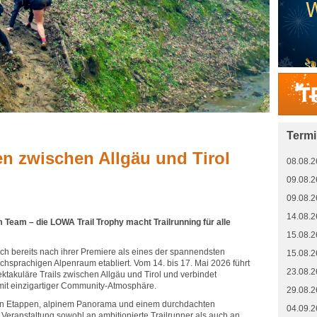
Term
n zwischen Allgäu und Tirol
08.08.2
09.08.2
09.08.2
14.08.2
m Team – die LOWA Trail Trophy macht Trailrunning für alle
15.08.2
ich bereits nach ihrer Premiere als eines der spannendsten
15.08.2
chsprachigen Alpenraum etabliert. Vom 14. bis 17. Mai 2026 führt
23.08.2
takuläre Trails zwischen Allgäu und Tirol und verbindet
mit einzigartiger Community-Atmosphäre.
29.08.2
en Etappen, alpinem Panorama und einem durchdachten
04.09.2
e Veranstaltung sowohl an ambitionierte Trailrunner als auch an