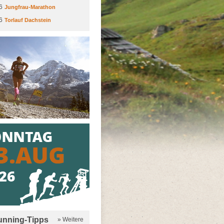
6
Jungfrau-Marathon
6
Torlauf Dachstein
running-Tipps
» Weitere