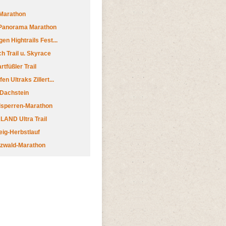
Marathon
 Panorama Marathon
en Hightrails Fest...
h Trail u. Skyrace
tfüßler Trail
n Ultraks Zillert...
 Dachstein
lsperren-Marathon
AND Ultra Trail
ig-Herbstlauf
zwald-Marathon