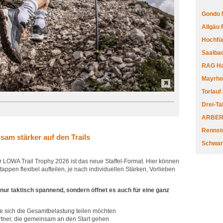
Gondo 
Allgäu
Hochfüg
Saalbac
RAG Har
Mayrhofe
Torlauf
Drei-Ta
ARBERL
Rennste
sam stärker auf den Trails
Schwar
r LOWA Trail Trophy 2026 ist das neue Staffel-Format. Hier können
appen flexibel aufteilen, je nach individuellen Stärken, Vorlieben
nur taktisch spannend, sondern öffnet es auch für eine ganz
e sich die Gesamtbelastung teilen möchten
ner, die gemeinsam an den Start gehen