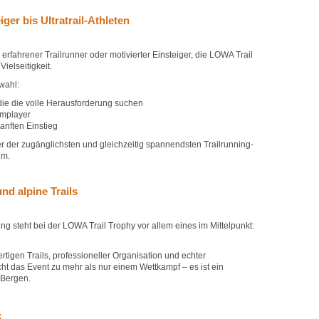
iger bis Ultratrail-Athleten
, erfahrener Trailrunner oder motivierter Einsteiger, die LOWA Trail
ielseitigkeit.
wahl:
die die volle Herausforderung suchen
amplayer
anften Einstieg
r der zugänglichsten und gleichzeitig spannendsten Trailrunning-
um.
nd alpine Trails
ng steht bei der LOWA Trail Trophy vor allem eines im Mittelpunkt:
igen Trails, professioneller Organisation und echter
t das Event zu mehr als nur einem Wettkampf – es ist ein
 Bergen.
k