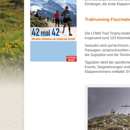
Einsteiger, die erste Etapp
Trailrunning-Faszinat
Die LOWA Trail Trophy biete
insgesamt rund 103 Kilomet
Gelaufen wird auf technisch
Passagen, anspruchsvollen A
die Zugspitze und die Tann
Tagsüber steht der sportli
Events, Siegerehrungen und
Etappenrennens entfaltet. E