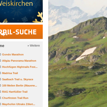
Trail-Suche
ine
» Weitere
6
Gondo Marathon
6
Allgäu Panorama Marathon
6
Hochfügen Hightrails Fest...
6
Madrisa Trail
6
Saalbach Trail u. Skyrace
6
100 Meilen Berlin (Mauerw...
6
RAG Hartfüßler Trail
6
Churfirsten Trail Run
6
Mayrhofen Ultraks Zillert...