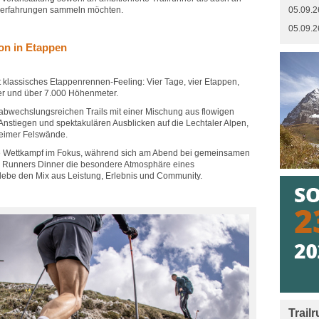
enerfahrungen sammeln möchten.
05.09.2
05.09.2
ion in Etappen
t klassisches Etappenrennen-Feeling: Vier Tage, vier Etappen,
er und über 7.000 Höhenmeter.
 abwechslungsreichen Trails mit einer Mischung aus flowigen
nstiegen und spektakulären Ausblicken auf die Lechtaler Alpen,
heimer Felswände.
che Wettkampf im Fokus, während sich am Abend bei gemeinsamen
 Runners Dinner die besondere Atmosphäre eines
rlebe den Mix aus Leistung, Erlebnis und Community.
Trail