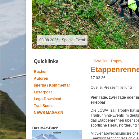
08.08.2026 - Special Event
Quicklinks
LOWA Trail Trophy
Etappenrenne
Bücher
17.03.26
Autoren
Interna / Kommentar
Quelle: Pressemitteilung
Leserpost
Vier Tage, zwei Tage oder i
Logo-Download
erlebbar
Trail-Suche
Die LOWA Trail Trophy hat s
NEWS MAGAZIN
Trailrunning-Events im deuts
das Etappenrennen über spek
sportliche Herausforderung 
Das M4Y-Buch
Mit vier abwechslungsreich
Eventkonzept richtet sich di