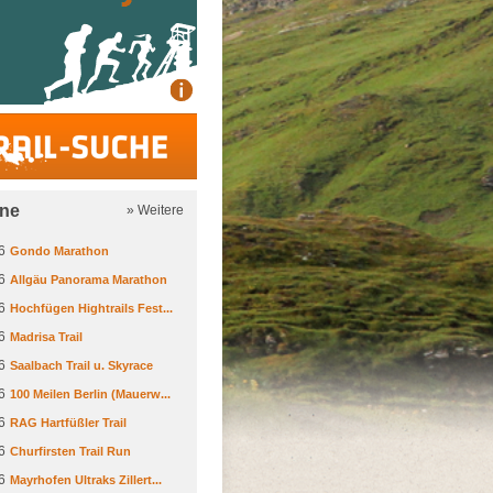
Trail-Suche
ine
» Weitere
6
Gondo Marathon
6
Allgäu Panorama Marathon
6
Hochfügen Hightrails Fest...
6
Madrisa Trail
6
Saalbach Trail u. Skyrace
6
100 Meilen Berlin (Mauerw...
6
RAG Hartfüßler Trail
6
Churfirsten Trail Run
6
Mayrhofen Ultraks Zillert...