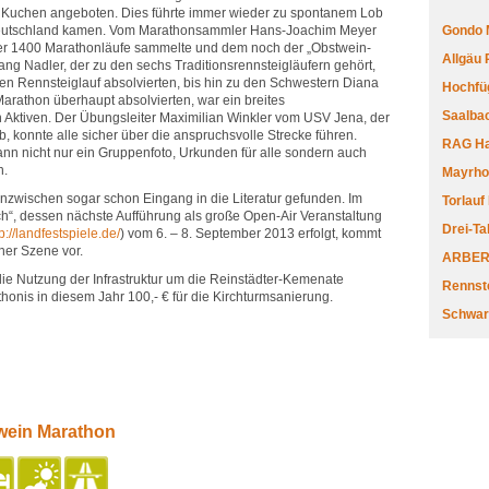
r Kuchen angeboten. Dies führte immer wieder zu spontanem Lob
 Deutschland kamen. Vom Marathonsammler Hans-Joachim Meyer
Gondo 
er 1400 Marathonläufe sammelte und dem noch der „Obstwein-
Allgäu
ang Nadler, der zu den sechs Traditionsrennsteigläufern gehört,
gen Rennsteiglauf absolvierten, bis hin zu den Schwestern Diana
Hochfüg
 Marathon überhaupt absolvierten, war ein breites
Saalbac
 Aktiven. Der Übungsleiter Maximilian Winkler vom USV Jena, der
b, konnte alle sicher über die anspruchsvolle Strecke führen.
RAG Har
ann nicht nur ein Gruppenfoto, Urkunden für alle sondern auch
n.
Mayrhofe
nzwischen sogar schon Eingang in die Literatur gefunden. Im
Torlauf
ch“, dessen nächste Aufführung als große Open-Air Veranstaltung
Drei-Ta
p://landfestspiele.de/
) vom 6. – 8. September 2013 erfolgt, kommt
ner Szene vor.
ARBERL
die Nutzung der Infrastruktur um die Reinstädter-Kemenate
Rennste
onis in diesem Jahr 100,- € für die Kirchturmsanierung.
Schwar
wein Marathon