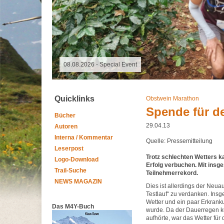
09.11.2025 - Spalter Freiheit Hügelland Trailrun
Quicklinks
Obstwein Marathon
Spende für d
Bücher
29.04.13
Autoren
Interna / Kommentar
Quelle: Pressemitteilung
Leserpost
Trotz schlechten Wetters k
Logo-Download
Erfolg verbuchen. Mit insg
Trail-Suche
Teilnehmerrekord.
NEWS MAGAZIN
Dies ist allerdings der Neua
Testlauf“ zu verdanken. Insg
Wetter und ein paar Erkranku
Das M4Y-Buch
wurde. Da der Dauerregen ku
aufhörte, war das Wetter für 