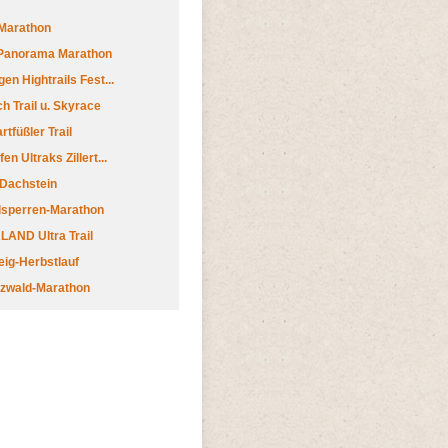
Marathon
 Panorama Marathon
en Hightrails Fest...
h Trail u. Skyrace
tfüßler Trail
n Ultraks Zillert...
 Dachstein
lsperren-Marathon
AND Ultra Trail
ig-Herbstlauf
zwald-Marathon