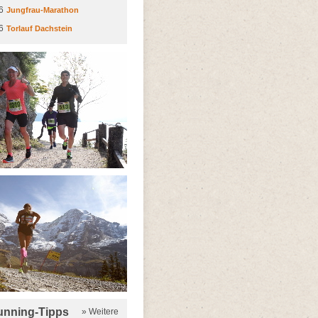
6
Jungfrau-Marathon
6
Torlauf Dachstein
running-Tipps
» Weitere