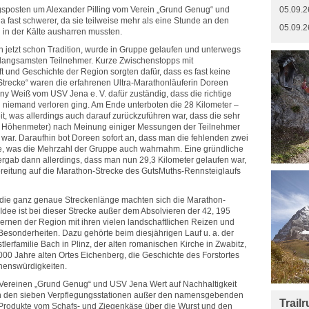
gsposten um Alexander PiIling vom Verein „Grund Genug“ und
05.09.2
ast schwerer, da sie teilweise mehr als eine Stunde an den
05.09.2
in der Kälte ausharren mussten.
jetzt schon Tradition, wurde in Gruppe gelaufen und unterwegs
m langsamsten Teilnehmer. Kurze Zwischenstopps mit
 und Geschichte der Region sorgten dafür, dass es fast keine
 Strecke“ waren die erfahrenen Ultra-Marathonläuferin Doreen
ny Weiß vom USV Jena e. V. dafür zuständig, dass die richtige
niemand verloren ging. Am Ende unterboten die 28 Kilometer –
it, was allerdings auch darauf zurückzuführen war, dass die sehr
4 Höhenmeter) nach Meinung einiger Messungen der Teilnehmer
 war. Daraufhin bot Doreen sofort an, dass man die fehlenden zwei
, was die Mehrzahl der Gruppe auch wahrnahm. Eine gründliche
gab dann allerdings, dass man nun 29,3 Kilometer gelaufen war,
reitung auf die Marathon-Strecke des GutsMuths-Rennsteiglaufs
 die ganz genaue Streckenlänge machten sich die Marathon-
dee ist bei dieser Strecke außer dem Absolvieren der 42, 195
ernen der Region mit ihren vielen landschaftlichen Reizen und
 Besonderheiten. Dazu gehörte beim diesjährigen Lauf u. a. der
tlerfamilie Bach in Plinz, der alten romanischen Kirche in Zwabitz,
000 Jahre alten Ortes Eichenberg, die Geschichte des Forstortes
henswürdigkeiten.
 Vereinen „Grund Genug“ und USV Jena Wert auf Nachhaltigkeit
n den sieben Verpflegungsstationen außer den namensgebenden
Trail
Produkte vom Schafs- und Ziegenkäse über die Wurst und den