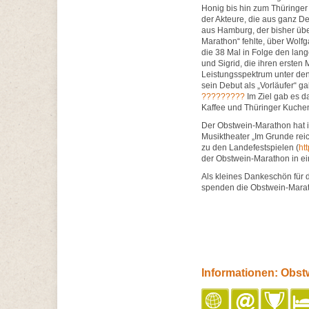
Honig bis hin zum Thüringe
der Akteure, die aus ganz
aus Hamburg, der bisher üb
Marathon“ fehlte, über Wolfg
die 38 Mal in Folge den lan
und Sigrid, die ihren ersten
Leistungsspektrum unter den
sein Debut als „Vorläufer“ ga
?????????
Im Ziel gab es d
Kaffee und Thüringer Kuche
Der Obstwein-Marathon hat i
Musiktheater „Im Grunde rei
zu den Landefestspielen (
htt
der Obstwein-Marathon in ei
Als kleines Dankeschön für 
spenden die Obstwein-Marath
Informationen: Obst