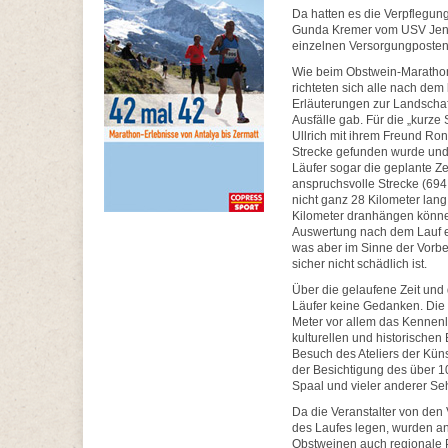
Da hatten es die Verpflegun
Gunda Kremer vom USV Jena f
einzelnen Versorgungposten 
Wie beim Obstwein-Marathon 
richteten sich alle nach de
Erläuterungen zur Landschaft
Ausfälle gab. Für die „kurze
Ullrich mit ihrem Freund Ron
Strecke gefunden wurde und 
Läufer sogar die geplante Ze
anspruchsvolle Strecke (69
nicht ganz 28 Kilometer lang
Kilometer dranhängen könne
Auswertung nach dem Lauf er
was aber im Sinne der Vorbe
sicher nicht schädlich ist.
Über die gelaufene Zeit und
Läufer keine Gedanken. Die I
Meter vor allem das Kennenl
kulturellen und historischen
Besuch des Ateliers der Küns
der Besichtigung des über 1
Spaal und vieler anderer Se
Da die Veranstalter von den
des Laufes legen, wurden a
Obstweinen auch regionale 