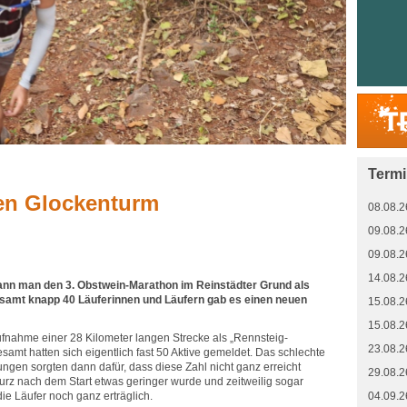
Term
en Glockenturm
08.08.2
09.08.2
09.08.2
14.08.2
ann man den 3. Obstwein-Marathon im Reinstädter Grund als
esamt knapp 40 Läuferinnen und Läufern gab es einen neuen
15.08.2
15.08.2
ufnahme einer 28 Kilometer langen Strecke als „Rennsteig-
23.08.2
esamt hatten sich eigentlich fast 50 Aktive gemeldet. Das schlechte
ngen sorgten dann dafür, dass diese Zahl nicht ganz erreicht
29.08.2
rz nach dem Start etwas geringer wurde und zeitweilig sogar
die Läufer noch ganz erträglich.
04.09.2