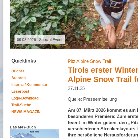
09.11.2025 - Spalter Freiheit Hügelland Trailrun
Quicklinks
Pitz Alpine Snow Trail
Tirols erster Winter
Bücher
Alpine Snow Trail f
Autoren
Interna / Kommentar
27.11.25
Leserpost
Logo-Download
Quelle: Pressemitteilung
Trail-Suche
Am 07. März 2026 kommt es am H
NEWS MAGAZIN
besonderen Premiere: Zum ersten 
Event im Winter geben, den „Pitz
Das M4Y-Buch
verschiedenen Streckenlayouts 
ihre persönliche Herausforderun