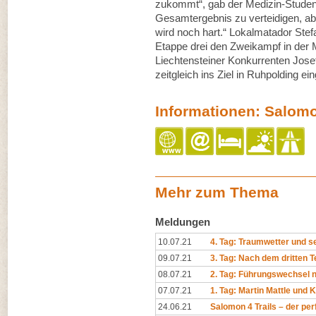
zukommt“, gab der Medizin-Student 
Gesamtergebnis zu verteidigen, abe
wird noch hart.“ Lokalmatador Stef
Etappe drei den Zweikampf in der
Liechtensteiner Konkurrenten Jose
zeitgleich ins Ziel in Ruhpolding ei
Informationen: Salomo
Mehr zum Thema
Meldungen
10.07.21
4. Tag: Traumwetter und se
09.07.21
3. Tag: Nach dem dritten T
08.07.21
2. Tag: Führungswechsel 
07.07.21
1. Tag: Martin Mattle und 
24.06.21
Salomon 4 Trails – der perf