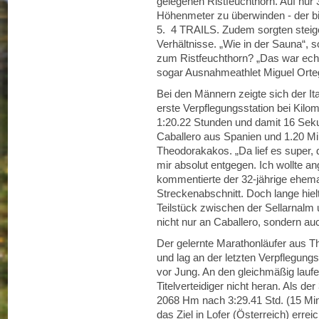
gelegenen Ristfeuchthorn. Auf nur
Höhenmeter zu überwinden - der bis
5. 4 TRAILS. Zudem sorgten steig
Verhältnisse. „Wie in der Sauna“, 
zum Ristfeuchthorn? „Das war echt
sogar Ausnahmeathlet Miguel Orte
Bei den Männern zeigte sich der It
erste Verpflegungsstation bei Kilom
1:20.22 Stunden und damit 16 Seku
Caballero aus Spanien und 1.20 Mi
Theodorakakos. „Da lief es super,
mir absolut entgegen. Ich wollte an
kommentierte der 32-jährige ehema
Streckenabschnitt. Doch lange hiel
Teilstück zwischen der Sellarnalm 
nicht nur an Caballero, sondern a
Der gelernte Marathonläufer aus Th
und lag an der letzten Verpflegungs
vor Jung. An den gleichmäßig lauf
Titelverteidiger nicht heran. Als d
2068 Hm nach 3:29.41 Std. (15 Min
das Ziel in Lofer (Österreich) errei