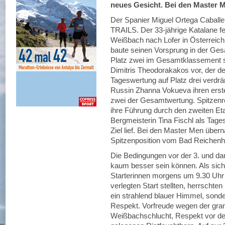
neues Gesicht. Bei den Master M
Der Spanier Miguel Ortega Caballer
TRAILS. Der 33-jährige Katalane fe
Weißbach nach Lofer in Österreich 
baute seinen Vorsprung in der Ges
Platz zwei im Gesamtklassement sc
Dimitris Theodorakakos vor, der den
Tageswertung auf Platz drei verdrä
Russin Zhanna Vokueva ihren erste
zwei der Gesamtwertung. Spitzenre
ihre Führung durch den zweiten Et
Bergmeisterin Tina Fischl als Tage
Ziel lief. Bei den Master Men über
Spitzenposition vom Bad Reichenha
Die Bedingungen vor der 3. und da
kaum besser sein können. Als sich 
Starterinnen morgens um 9.30 Uh
verlegten Start stellten, herrscht
ein strahlend blauer Himmel, sond
Respekt. Vorfreude wegen der gran
Weißbachschlucht, Respekt vor de