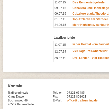
11.07.15
Das Rennen ist gelaufen
09.07.15
Caballero und Fischl sieg
09.07.15
Caballero stark, Theodora
01.07.15
Top-Athleten am Start der
24.06.15
Mehr Highlights, weniger 
Laufberichte
In der Heimat vom Zauberl
11.07.15
Vier Tage Trail-Abenteuer
12.07.14
Drei Länder – vier Etappen
09.07.11
Kontakt
Trailrunning.de
Telefon:
07221 65485
Klaus Duwe
Fax:
07221 801621
Buchenweg 49
E-Mail:
office@trailrunning.de
76532 Baden-Baden