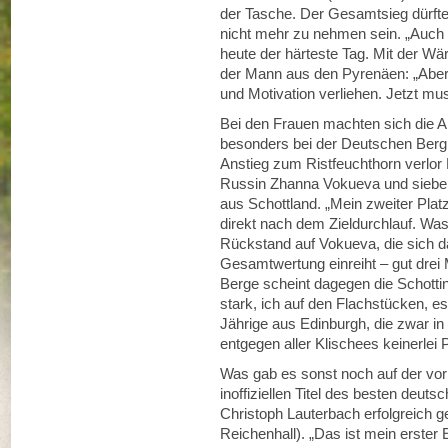
der Tasche. Der Gesamtsieg dürft
nicht mehr zu nehmen sein. „Auch 
heute der härteste Tag. Mit der Wär
der Mann aus den Pyrenäen: „Aber d
und Motivation verliehen. Jetzt mu
Bei den Frauen machten sich die 
besonders bei der Deutschen Bergl
Anstieg zum Ristfeuchthorn verlor F
Russin Zhanna Vokueva und sieben
aus Schottland. „Mein zweiter Platz 
direkt nach dem Zieldurchlauf. Was 
Rückstand auf Vokueva, die sich da
Gesamtwertung einreiht – gut drei 
Berge scheint dagegen die Schotti
stark, ich auf den Flachstücken, es
Jährige aus Edinburgh, die zwar in 
entgegen aller Klischees keinerlei 
Was gab es sonst noch auf der vo
inoffiziellen Titel des besten deuts
Christoph Lauterbach erfolgreich g
Reichenhall). „Das ist mein erster 