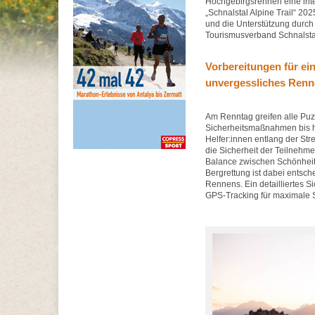
Hochgebirgsrennen eine inte
„Schnalstal Alpine Trail“ 20
und die Unterstützung durch 
Tourismusverband Schnalstal
Vorbereitungen für ei
unvergessliches Ren
Am Renntag greifen alle Puzz
Sicherheitsmaßnahmen bis h
Helfer:innen entlang der Str
die Sicherheit der Teilnehme
Balance zwischen Schönheit 
Bergrettung ist dabei entsch
Rennens. Ein detailliertes S
GPS-Tracking für maximale S