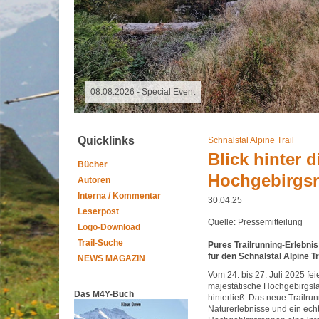
08.08.2026 -
Quicklinks
Schnalstal Alpine Trail
Blick hinter 
Bücher
Hochgebirgs
Autoren
Interna / Kommentar
30.04.25
Leserpost
Quelle: Pressemitteilung
Logo-Download
Trail-Suche
Pures Trailrunning-Erlebni
für den Schnalstal Alpine Tr
NEWS MAGAZIN
Vom 24. bis 27. Juli 2025 fei
majestätische Hochgebirgslan
Das M4Y-Buch
hinterließ. Das neue Trailru
Naturerlebnisse und ein echt