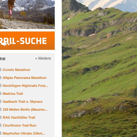
Trail-Suche
ine
» Weitere
6
Gondo Marathon
6
Allgäu Panorama Marathon
6
Hochfügen Hightrails Fest...
6
Madrisa Trail
6
Saalbach Trail u. Skyrace
6
100 Meilen Berlin (Mauerw...
6
RAG Hartfüßler Trail
6
Churfirsten Trail Run
6
Mayrhofen Ultraks Zillert...