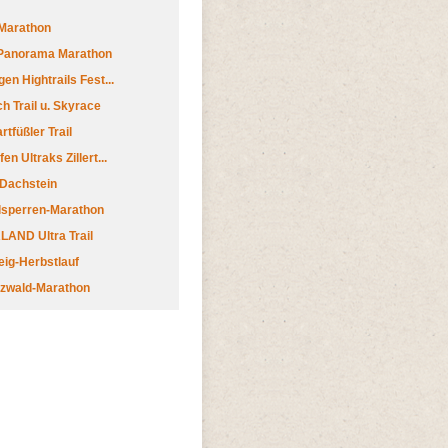
Marathon
 Panorama Marathon
en Hightrails Fest...
h Trail u. Skyrace
tfüßler Trail
n Ultraks Zillert...
 Dachstein
lsperren-Marathon
AND Ultra Trail
ig-Herbstlauf
zwald-Marathon