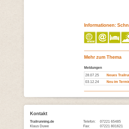
Informationen: Schna
Mehr zum Thema
Meldungen
28.07.25
Neues Trailru
03.12.24
Neu im Termin
Kontakt
Trailrunning.de
Telefon:
07221 65485
Klaus Duwe
Fax:
07221 801621