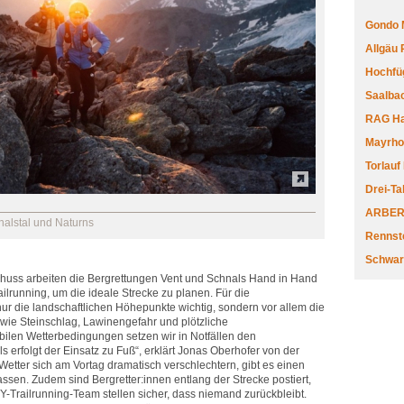
Gondo 
Allgäu
Hochfüg
Saalbac
RAG Har
Mayrhofe
Torlauf
Drei-Ta
ARBERL
alstal und Naturns
Rennste
Schwar
huss arbeiten die Bergrettungen Vent und Schnals Hand in Hand
lrunning, um die ideale Strecke zu planen. Für die
ur die landschaftlichen Höhepunkte wichtig, sondern vor allem die
 wie Steinschlag, Lawinengefahr und plötzliche
ilen Wetterbedingungen setzen wir in Notfällen den
s erfolgt der Einsatz zu Fuß“, erklärt Jonas Oberhofer von der
 Wetter sich am Vortag dramatisch verschlechtern, gibt es einen
sen. Zudem sind Bergretter:innen entlang der Strecke postiert,
-Trailrunning-Team stellen sicher, dass niemand zurückbleibt.