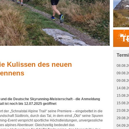
Term
die Kulissen des neuen
08.08.2
rennens
09.08.2
09.08.2
14.08.2
15.08.2
s und die Deutsche Skyrunning-Meisterschaft - die Anmeldung
15.08.2
ail ist noch bis 12.07.2025 geöffnet
23.08.2
ert der „Schnalstal Alpine Trail“ seine Premiere – eingebettet in die
dschaft Südtirols, durch das Tal, in dem einst „Ötzi“ seine Spuren
29.08.2
nning-Event verspricht sportliche Höchstleistungen, unvergessliche
es alpines Abenteuer. Gleichzeitig bedeutet das
04.09.2