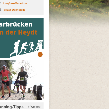
6
Jungfrau-Marathon
6
Torlauf Dachstein
running-Tipps
» Weitere