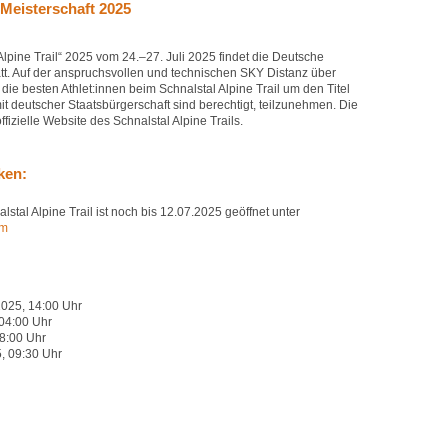
Meisterschaft 2025
lpine Trail“ 2025 vom 24.–27. Juli 2025 findet die Deutsche
att. Auf der anspruchsvollen und technischen SKY Distanz über
e besten Athlet:innen beim Schnalstal Alpine Trail um den Titel
it deutscher Staatsbürgerschaft sind berechtigt, teilzunehmen. Die
fizielle Website des Schnalstal Alpine Trails.
ken:
stal Alpine Trail ist noch bis 12.07.2025 geöffnet unter
om
2025, 14:00 Uhr
 04:00 Uhr
8:00 Uhr
, 09:30 Uhr