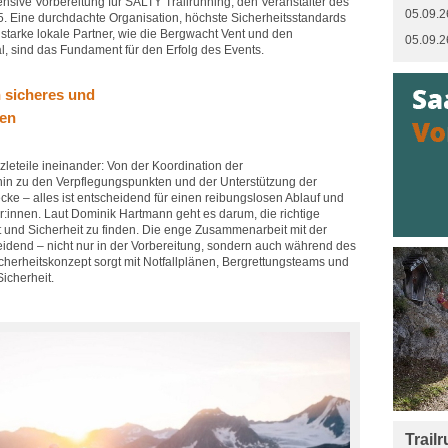
nsive Vorbereitung für SALTY Trailrunning, den Veranstalter des
05.09.2
25. Eine durchdachte Organisation, höchste Sicherheitsstandards
starke lokale Partner, wie die Bergwacht Vent und den
05.09.2
, sind das Fundament für den Erfolg des Events.
n sicheres und
nen
leteile ineinander: Von der Koordination der
in zu den Verpflegungspunkten und der Unterstützung der
ecke – alles ist entscheidend für einen reibungslosen Ablauf und
r:innen. Laut Dominik Hartmann geht es darum, die richtige
und Sicherheit zu finden. Die enge Zusammenarbeit mit der
eidend – nicht nur in der Vorbereitung, sondern auch während des
icherheitskonzept sorgt mit Notfallplänen, Bergrettungsteams und
icherheit.
Trail