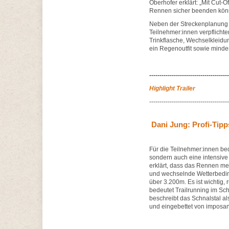
Oberhofer erklärt: „Mit Cut-
Rennen sicher beenden kön
Neben der Streckenplanung is
Teilnehmer:innen verpflicht
Trinkflasche, Wechselkleidu
ein Regenoutfit sowie minde
---------------------------------------
Highlight Trailer
---------------------------------------
Dani Jung: Profi-Tipps
Für die Teilnehmer:innen be
sondern auch eine intensive 
erklärt, dass das Rennen me
und wechselnde Wetterbeding
über 3.200m. Es ist wichtig,
bedeutet Trailrunning im Sch
beschreibt das Schnalstal al
und eingebettet von imposan