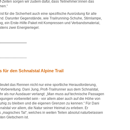
Off-Zeiten sorgen wir zudem dafür, dass Teilnehmer:innen das
nen.“
t für die Sicherheit auch eine spezifische Ausrüstung für alle
end. Darunter Gegenstände, wie Trailrunning-Schuhe, Stirnlampe,
ng, ein Erste-Hilfe-Paket mit Kompressen und Verbandsmaterial,
stens zwei Energieriegel.
-----------------------
-----------------------
 für den Schnalstal Alpine Trail
deutet das Rennen nicht nur eine sportliche Herausforderung,
Vorbereitung. Dani Jung, Profi-Trailrunner aus dem Schnalstal,
hr als nur Ausdauer verlangt: „Man muss auf technische Passagen
ungen vorbereitet sein - vor allem aber auch auf die Höhe von
 ruhig zu bleiben und die eigenen Grenzen zu kennen.“ Für Dani
nalstal vor allem, die Natur seiner Heimat zu erleben. Er
s „magisches Tal“, welches in weiten Teilen absolut naturbelassen
ten Gletschern ist.