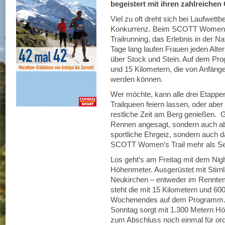
begeistert mit ihren zahlreichen
Viel zu oft dreht sich bei Laufwett
Konkurrenz. Beim SCOTT Women’s T
Trailrunning, das Erlebnis in der 
Tage lang laufen Frauen jeden Alt
über Stock und Stein. Auf dem Pr
und 15 Kilometern, die von Anfänge
werden können.
Wer möchte, kann alle drei Etappe
Trailqueen feiern lassen, oder aber
restliche Zeit am Berg genießen. G
Rennen angesagt, sondern auch abs
sportliche Ehrgeiz, sondern auc
SCOTT Women’s Trail mehr als Se
Los geht’s am Freitag mit dem Nigh
Höhenmeter. Ausgerüstet mit Stirnl
Neukirchen – entweder im Rennte
steht die mit 15 Kilometern und 6
Wochenendes auf dem Programm. 
Sonntag sorgt mit 1.300 Metern Hö
zum Abschluss noch einmal für or