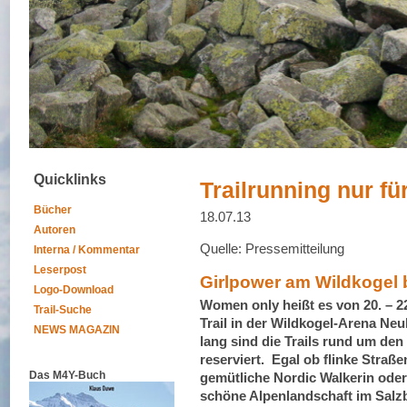
Quicklinks
Trailrunning nur fü
Bücher
18.07.13
Autoren
Quelle: Pressemitteilung
Interna / Kommentar
Leserpost
Girlpower am Wildkogel
Logo-Download
Women only heißt es von 20. –
Trail-Suche
Trail in der Wildkogel-Arena N
NEWS MAGAZIN
lang sind die Trails rund um den
reserviert. Egal ob flinke Straß
Das M4Y-Buch
gemütliche Nordic Walkerin oder f
schöne Alpenlandschaft im Salz