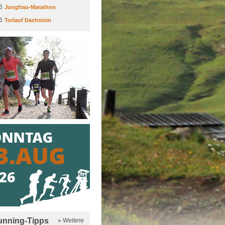
6
Jungfrau-Marathon
6
Torlauf Dachstein
running-Tipps
» Weitere