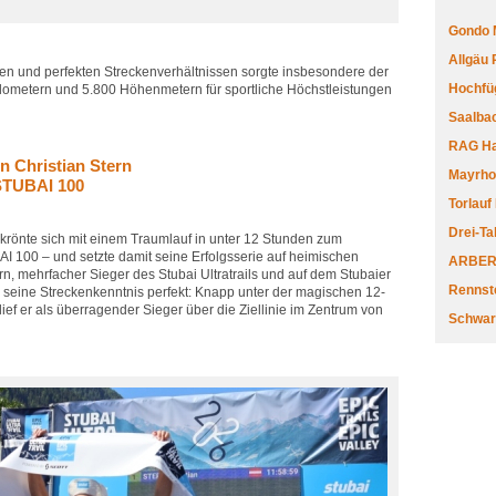
Gondo 
Allgäu
n und perfekten Streckenverhältnissen sorgte insbesondere der
Hochfüg
lometern und 5.800 Höhenmetern für sportliche Höchstleistungen
Saalbac
RAG Har
n Christian Stern
Mayrhofe
 STUBAI 100
Torlauf
Drei-Ta
 krönte sich mit einem Traumlauf in unter 12 Stunden zum
 100 – und setzte damit seine Erfolgsserie auf heimischen
ARBERL
ern, mehrfacher Sieger des Stubai Ultratrails und auf dem Stubaier
Rennste
 seine Streckenkenntnis perfekt: Knapp unter der magischen 12-
ief er als überragender Sieger über die Ziellinie im Zentrum von
Schwar