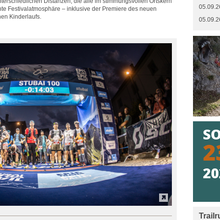
nterschiedlichen Distanzen, die alle im stimmungsvollen Ortskern
05.09.2
chte Festivalatmosphäre – inklusive der Premiere des neuen
en Kinderlaufs.
05.09.2
Trail