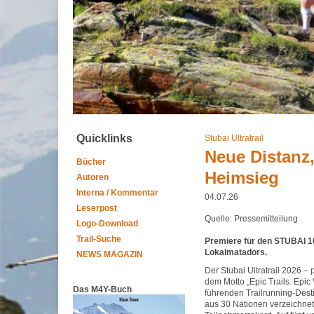
Quicklinks
Stubai Ultratrail
Neue Distanz,
Bücher
Heimsieg
Autoren
Interna / Kommentar
04.07.26
Leserpost
Quelle: Pressemitteilung
Logo-Download
Trail-Suche
Premiere für den STUBAI 10
Lokalmatadors.
NEWS MAGAZIN
Der Stubai Ultratrail 2026 
dem Motto „Epic Trails. Epic
Das M4Y-Buch
führenden Trailrunning-Desti
aus 30 Nationen verzeichnet