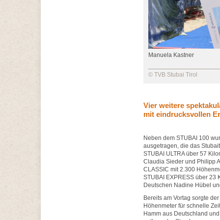
Manuela Kastner
© TVB Stubai Tirol
Vier weitere spektaku
mit eindrucksvollen E
Neben dem STUBAI 100 wurd
ausgetragen, die das Stubai
STUBAI ULTRA über 57 Kilom
Claudia Sieder und Philipp 
CLASSIC mit 2.300 Höhenmete
STUBAI EXPRESS über 23 Ki
Deutschen Nadine Hübel un
Bereits am Vortag sorgte d
Höhenmeter für schnelle Ze
Hamm aus Deutschland und 