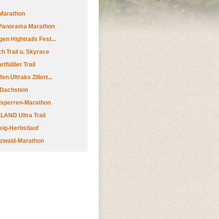
Marathon
 Panorama Marathon
en Hightrails Fest...
h Trail u. Skyrace
tfüßler Trail
n Ultraks Zillert...
 Dachstein
lsperren-Marathon
AND Ultra Trail
ig-Herbstlauf
zwald-Marathon