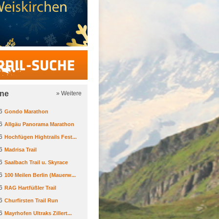
Trail-Suche
ine
» Weitere
6
Gondo Marathon
6
Allgäu Panorama Marathon
6
Hochfügen Hightrails Fest...
6
Madrisa Trail
6
Saalbach Trail u. Skyrace
6
100 Meilen Berlin (Mauerw...
6
RAG Hartfüßler Trail
6
Churfirsten Trail Run
6
Mayrhofen Ultraks Zillert...