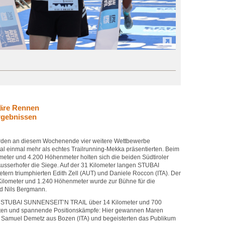
läre Rennen
rgebnissen
en an diesem Wochenende vier weitere Wettbewerbe
tal einmal mehr als echtes Trailrunning-Mekka präsentierten. Beim
eter und 4.200 Höhenmeter holten sich die beiden Südtiroler
Ausserhofer die Siege. Auf der 31 Kilometer langen STUBAI
rn triumphierten Edith Zell (AUT) und Daniele Roccon (ITA). Der
lometer und 1.240 Höhenmeter wurde zur Bühne für die
d Nils Bergmann.
er STUBAI SUNNENSEIT’N TRAIL über 14 Kilometer und 700
iten und spannende Positionskämpfe: Hier gewannen Maren
Samuel Demetz aus Bozen (ITA) und begeisterten das Publikum