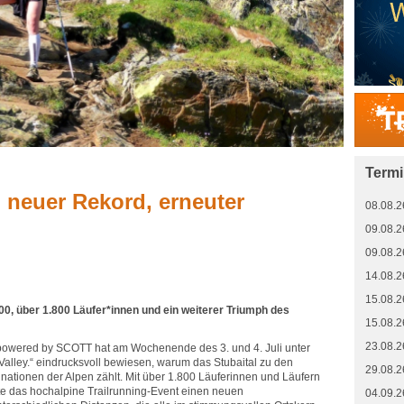
Term
 neuer Rekord, erneuter
08.08.2
09.08.2
09.08.2
14.08.2
15.08.2
0, über 1.800 Läufer*innen und ein weiterer Triumph des
15.08.2
23.08.2
– powered by SCOTT hat am Wochenende des 3. und 4. Juli unter
 Valley.“ eindrucksvoll bewiesen, warum das Stubaital zu den
29.08.2
nationen der Alpen zählt. Mit über 1.800 Läuferinnen und Läufern
e das hochalpine Trailrunning-Event einen neuen
04.09.2