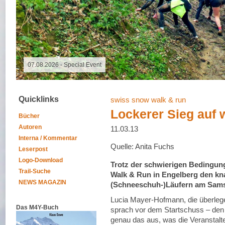
07.08.2026 - Special Event
Quicklinks
swiss snow walk & run
Lockerer Sieg auf
Bücher
Autoren
11.03.13
Interna / Kommentar
Quelle: Anita Fuchs
Leserpost
Logo-Download
Trotz der schwierigen Bedingun
Trail-Suche
Walk & Run in Engelberg den kn
NEWS MAGAZIN
(Schneeschuh-)Läufern am Samsta
Lucia Mayer-Hofmann, die überleg
Das M4Y-Buch
sprach vor dem Startschuss – den
genau das aus, was die Veranstalte