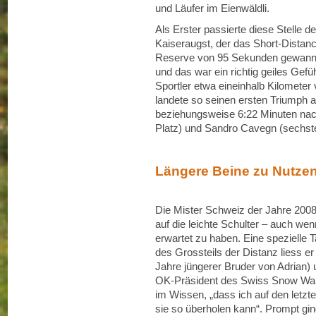
und Läufer im Eienwäldli.
Als Erster passierte diese Stelle d
Kaiseraugst, der das Short-Distan
Reserve von 95 Sekunden gewann.
und das war ein richtig geiles Gefü
Sportler etwa eineinhalb Kilometer 
landete so seinen ersten Triumph
beziehungsweise 6:22 Minuten nach
Platz) und Sandro Cavegn (sechste
Längere Beine zu Nutze
Die Mister Schweiz der Jahre 20
auf die leichte Schulter – auch w
erwartet zu haben. Eine spezielle 
des Grossteils der Distanz liess e
Jahre jüngerer Bruder von Adrian) 
OK-Präsident des Swiss Snow Wal
im Wissen, „dass ich auf den letz
sie so überholen kann“. Prompt gi