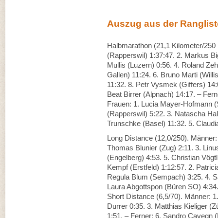
Auszug aus der Ranglist
Halbmarathon (21,1 Kilometer/250
(Rapperswil) 1:37:47. 2. Markus Bi
Mullis (Luzern) 0:56. 4. Roland Zeh
Gallen) 11:24. 6. Bruno Marti (Will
11:32. 8. Petr Vysmek (Giffers) 14
Beat Birrer (Alpnach) 14:17. – Fern
Frauen: 1. Lucia Mayer-Hofmann (S
(Rapperswil) 5:22. 3. Natascha Hall
Trunschke (Basel) 11:32. 5. Claud
Long Distance (12,0/250). Männer:
Thomas Blunier (Zug) 2:11. 3. Linu
(Engelberg) 4:53. 5. Christian Vögt
Kempf (Erstfeld) 1:12:57. 2. Patrici
Regula Blum (Sempach) 3:25. 4. Sa
Laura Abgottspon (Büren SO) 4:34
Short Distance (6,5/70). Männer: 1
Durrer 0:35. 3. Matthias Kieliger (Z
1:51. – Ferner: 6. Sandro Cavegn (