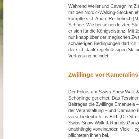
Während Weiler und Cavegn im Ziel 
mit den Nordic-Walking-Stöcken ebe
kämpfte sich André Reithebuch (M
Schnee. Wie bei seinen letzten S
er sich für die Königsdistanz. Mit
nur knapp über der magischen Zwe
schwierigen Bedingungen darf ich m
der sich dank regelmässigen Skitour
Verfassung befindet.
Zwillinge vor Kameralins
Der Fokus am Swiss Snow Walk & Ru
Schönlinge gerichtet. Das Tessine
Beitrages die Zwillinge Emanuele – 
der Veranstaltung – und Damiano B
verschiedentlich ins Bild. „Die Str
Swiss Snow Walk & Run als Ganzes
unabhängig voneinander. Viele – eg
pflichteten ihnen bei.