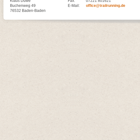
Klaus Duwe
Fax:
07221 801621
Buchenweg 49
E-Mail:
office@trailrunning.de
76532 Baden-Baden