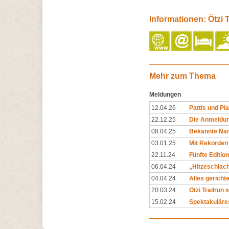
Informationen: Ötzi T
Mehr zum Thema
Meldungen
12.04.26
Pattis und Pl
22.12.25
Die Anmeldun
08.04.25
Bekannte Nam
03.01.25
Mit Rekorden
22.11.24
Fünfte Edition
06.04.24
„Hitzeschlacht
04.04.24
Alles gerichte
20.03.24
Ötzi Trailrun 
15.02.24
Spektakuläres