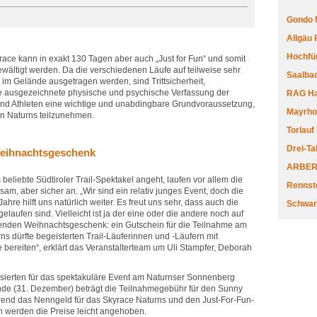
Gondo 
Allgäu
Hochfüg
race kann in exakt 130 Tagen aber auch „Just for Fun“ und somit
bewältigt werden. Da die verschiedenen Läufe auf teilweise sehr
Saalbac
 im Gelände ausgetragen werden, sind Trittsicherheit,
ne ausgezeichnete physische und psychische Verfassung der
RAG Har
und Athleten eine wichtige und unabdingbare Grundvoraussetzung,
Mayrhofe
un Naturns teilzunehmen.
Torlauf
Drei-Ta
Weihnachtsgeschenk
ARBERL
beliebte Südtiroler Trail-Spektakel angeht, laufen vor allem die
Rennste
am, aber sicher an. „Wir sind ein relativ junges Event, doch die
re hilft uns natürlich weiter. Es freut uns sehr, dass auch die
Schwar
laufen sind. Vielleicht ist ja der eine oder die andere noch auf
nden Weihnachtsgeschenk: ein Gutschein für die Teilnahme am
rns dürfte begeisterten Trail-Läuferinnen und -Läufern mit
 bereiten“, erklärt das Veranstalterteam um Uli Stampfer, Deborah
essierten für das spektakuläre Event am Naturnser Sonnenberg
de (31. Dezember) beträgt die Teilnahmegebühr für den Sunny
rend das Nenngeld für das Skyrace Naturns und den Just-For-Fun-
ch werden die Preise leicht angehoben.