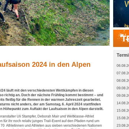
Term
aufsaison 2024 in den Alpen
06.08.2
07.08.2
08.08.2
09.08.2
/24 läuft mit den verschiedensten Wettkämpfen in diesen
o richtig an. Doch der nächste Frühling kommt bestimmt – und
09.08.2
its fleißig für die Rennen in der warmen Jahreszeit gearbeitet.
14.08.2
Naturns nicht anders, der am Samstag, 6. April 2024 stattfinden
en Höhepunkt zum Auftakt der Laufsaison in den Alpen darstellt.
15.08.2
ranstalter Uli Stampfer, Deborah Mair und Weltklasse-Athlet
15.08.2
für ihr noch relativ junges Trail-Event auf den Pfaden rund um
d 70 Athletinnen und Athleten aus sieben verschiedenen Nationen
23.08.2