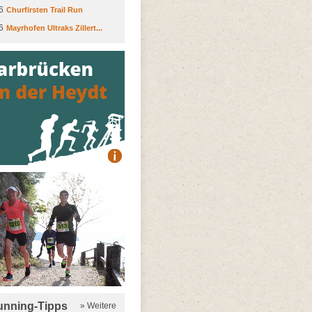
6
Churfirsten Trail Run
6
Mayrhofen Ultraks Zillert...
running-Tipps
» Weitere