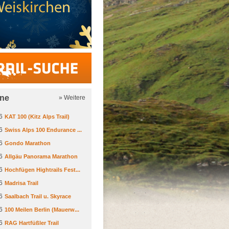
Trail-Suche
ine
» Weitere
6
KAT 100 (Kitz Alps Trail)
6
Swiss Alps 100 Endurance ...
6
Gondo Marathon
6
Allgäu Panorama Marathon
6
Hochfügen Hightrails Fest...
6
Madrisa Trail
6
Saalbach Trail u. Skyrace
6
100 Meilen Berlin (Mauerw...
6
RAG Hartfüßler Trail