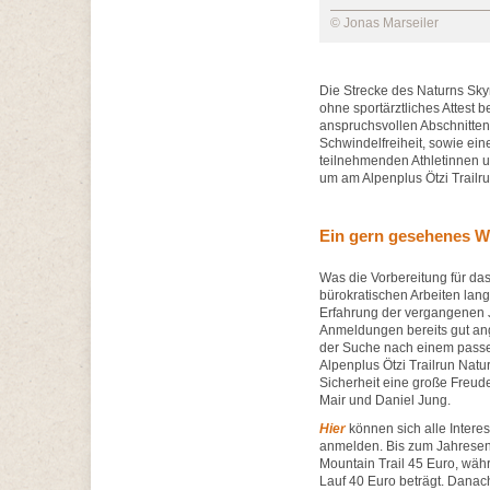
© Jonas Marseiler
Die Strecke des Naturns Sky
ohne sportärztliches Attest 
anspruchsvollen Abschnitten
Schwindelfreiheit, sowie ei
teilnehmenden Athletinnen 
um am Alpenplus Ötzi Trailr
Ein gern gesehenes 
Was die Vorbereitung für das 
bürokratischen Arbeiten langs
Erfahrung der vergangenen Jah
Anmeldungen bereits gut ange
der Suche nach einem passe
Alpenplus Ötzi Trailrun Natu
Sicherheit eine große Freude
Mair und Daniel Jung.
Hier
können sich alle Inter
anmelden. Bis zum Jahresen
Mountain Trail 45 Euro, wäh
Lauf 40 Euro beträgt. Dana