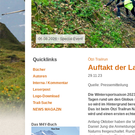
06.08.2026 - Special Event
Quicklinks
Ötzi Trailrun
Auftakt der L
Bücher
29.11.23
Autoren
Interna / Kommentar
Quelle: Pressemitteilung
Leserpost
Die Wintersportsaison 2023
Logo-Download
Tagen rund um den Globus s
Trail-Suche
so wird im Hintergrund bere
Das ist beim Ötzi Trailrun 
NEWS MAGAZIN
wird und einen ersten echt
Anfang Oktober haben die Ve
Das M4Y-Buch
Daniel Jung die Anmeldungen 
Naturns freigeschaltet. Run