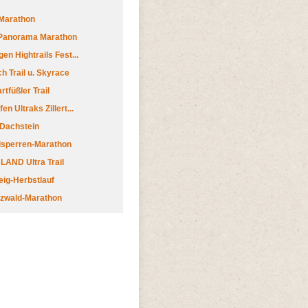
Marathon
 Panorama Marathon
en Hightrails Fest...
h Trail u. Skyrace
tfüßler Trail
n Ultraks Zillert...
 Dachstein
lsperren-Marathon
AND Ultra Trail
ig-Herbstlauf
zwald-Marathon