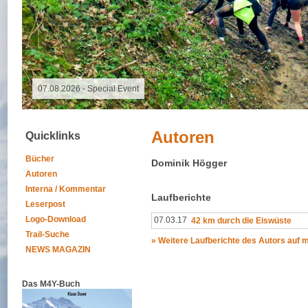
07.08.2026 - Special Event
Autoren
Quicklinks
Bücher
Dominik Högger
Autoren
Interna / Kommentar
Laufberichte
Leserpost
Logo-Download
07.03.17
42 km durch die Eiswüste
Trail-Suche
» Weitere Laufberichte des Autors auf
NEWS MAGAZIN
Das M4Y-Buch