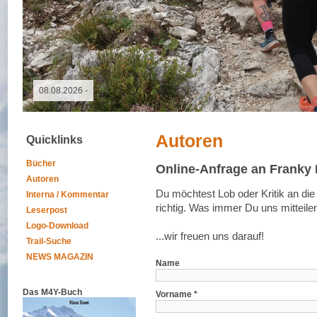
09.05.2026 - GutsMuths-Rennsteiglauf
Autoren
Quicklinks
Bücher
Online-Anfrage an Franky
Autoren
Du möchtest Lob oder Kritik an die
Interna / Kommentar
richtig. Was immer Du uns mitteile
Leserpost
Logo-Download
...wir freuen uns darauf!
Trail-Suche
NEWS MAGAZIN
Name
Das M4Y-Buch
Vorname *