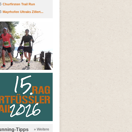
6
Churfirsten Trail Run
6
Mayrhofen Ultraks Zillert...
running-Tipps
» Weitere