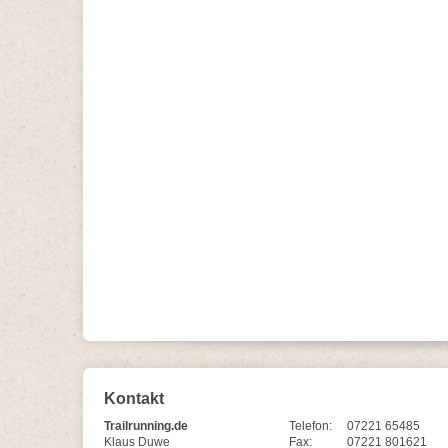
Kontakt
Trailrunning.de
Telefon:
07221 65485
Klaus Duwe
Fax:
07221 801621