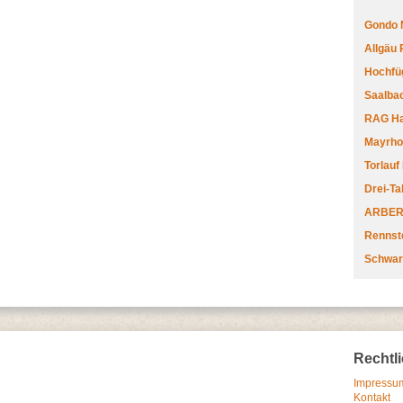
Gondo 
Allgäu
Hochfüg
Saalbac
RAG Har
Mayrhofe
Torlauf
Drei-Ta
ARBERL
Rennste
Schwar
Rechtl
Impressum
Kontakt