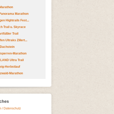
Marathon
 Panorama Marathon
en Hightrails Fest...
h Trail u. Skyrace
tfüßler Trail
n Ultraks Zillert...
 Dachstein
lsperren-Marathon
AND Ultra Trail
ig-Herbstlauf
zwald-Marathon
iches
 / Datenschutz