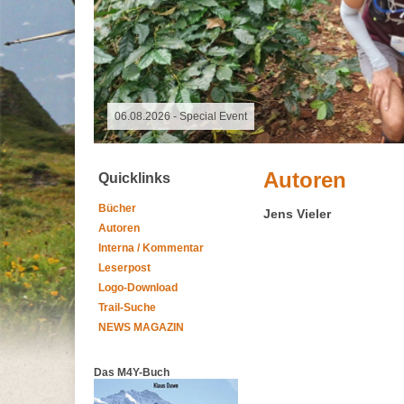
09.11.2025 - Spalter Freiheit Hügelland Trailrun
Autoren
Quicklinks
Bücher
Jens Vieler
Autoren
Interna / Kommentar
Leserpost
Logo-Download
Trail-Suche
NEWS MAGAZIN
Das M4Y-Buch