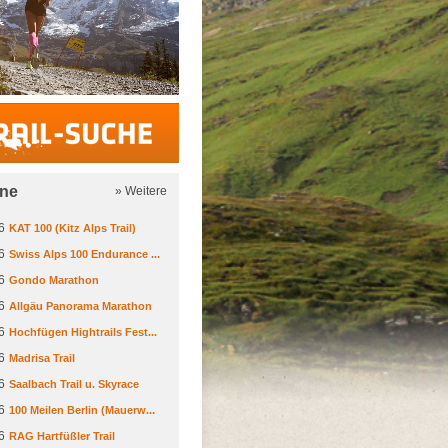
Trail-Suche
ine
» Weitere
6
KAT 100 (Kitz Alps Trail)
6
Swiss Alps 100 Endurance ...
6
Gondo Marathon
6
Allgäu Panorama Marathon
6
Hochfügen Hightrails Fest...
6
Madrisa Trail
6
Saalbach Trail u. Skyrace
6
100 Meilen Berlin (Mauerw...
6
RAG Hartfüßler Trail