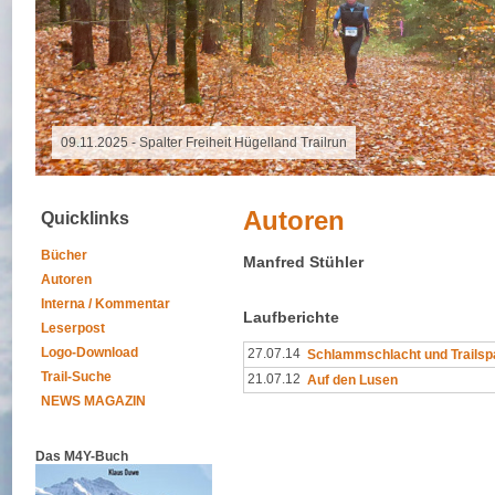
16.10.2025 - Grand Raid Reunion
Autoren
Quicklinks
Bücher
Manfred Stühler
Autoren
Interna / Kommentar
Laufberichte
Leserpost
Logo-Download
27.07.14
Schlammschlacht und Trailsp
Trail-Suche
21.07.12
Auf den Lusen
NEWS MAGAZIN
Das M4Y-Buch