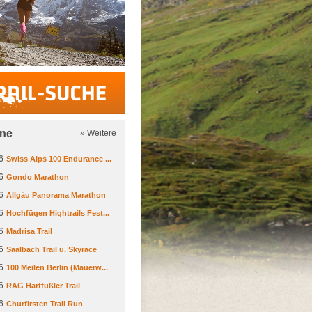
Trail-Suche
ine
» Weitere
6
Swiss Alps 100 Endurance ...
6
Gondo Marathon
6
Allgäu Panorama Marathon
6
Hochfügen Hightrails Fest...
6
Madrisa Trail
6
Saalbach Trail u. Skyrace
6
100 Meilen Berlin (Mauerw...
6
RAG Hartfüßler Trail
6
Churfirsten Trail Run