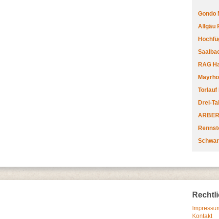
Gondo 
Allgäu
Hochfüg
Saalbac
RAG Har
Mayrhofe
Torlauf
Drei-Ta
ARBERL
Rennste
Schwar
Rechtl
Impressum
Kontakt