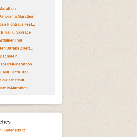
Marathon
 Panorama Marathon
en Hightrails Fest...
h Trail u. Skyrace
tfüßler Trail
n Ultraks Zillert...
 Dachstein
lsperren-Marathon
AND Ultra Trail
ig-Herbstlauf
zwald-Marathon
iches
 / Datenschutz