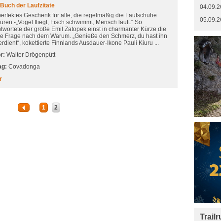
Buch der Laufzitate
04.09.2
perfektes Geschenk für alle, die regelmäßig die Laufschuhe
05.09.2
üren -„Vogel fliegt, Fisch schwimmt, Mensch läuft.“ So
twortete der große Emil Zatopek einst in charmanter Kürze die
e Frage nach dem Warum. „Genieße den Schmerz, du hast ihn
erdient“, kokettierte Finnlands Ausdauer-Ikone Pauli Kiuru ...
r:
Walter Drögenpütt
ag:
Covadonga
r
1
2
Trail