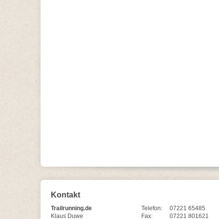
Kontakt
Trailrunning.de
Telefon:
07221 65485
Klaus Duwe
Fax:
07221 801621