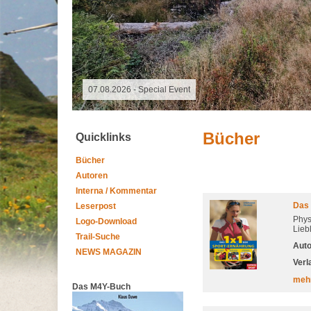
07.08.2026 -
Bücher
Quicklinks
Bücher
Autoren
Interna / Kommentar
Das 
Leserpost
Phys
Logo-Download
Lieb
Trail-Suche
Auto
NEWS MAGAZIN
Verl
meh
Das M4Y-Buch