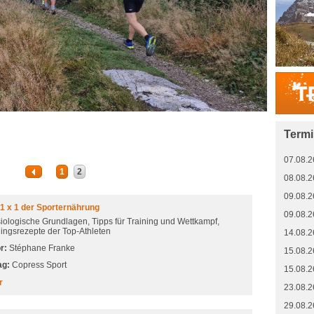
Term
07.08.2
1
2
08.08.2
09.08.2
1 x 1 der Sporternährung
09.08.2
iologische Grundlagen, Tipps für Training und Wettkampf,
lingsrezepte der Top-Athleten
14.08.2
r:
Stéphane Franke
15.08.2
ag:
Copress Sport
15.08.2
r
23.08.2
29.08.2