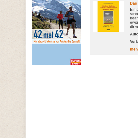
Das 
Ein 
schn
bean
ewig
dir v
Auto
Verl
meh