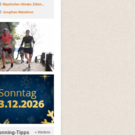
6
Mayrhofen Ultraks Zillert...
6
Jungfrau-Marathon
running-Tipps
» Weitere