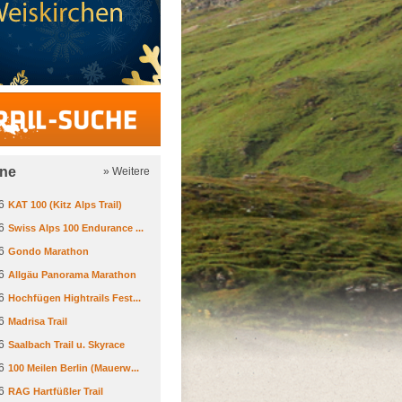
Trail-Suche
ine
» Weitere
6
KAT 100 (Kitz Alps Trail)
6
Swiss Alps 100 Endurance ...
6
Gondo Marathon
6
Allgäu Panorama Marathon
6
Hochfügen Hightrails Fest...
6
Madrisa Trail
6
Saalbach Trail u. Skyrace
6
100 Meilen Berlin (Mauerw...
6
RAG Hartfüßler Trail