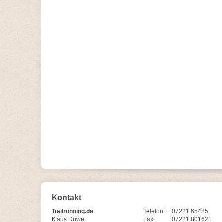
Kontakt
Trailrunning.de
Telefon:
07221 65485
Klaus Duwe
Fax:
07221 801621