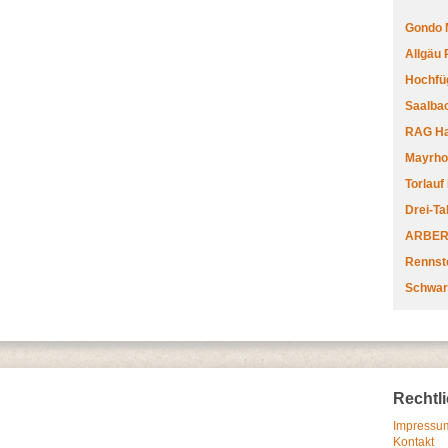
Gondo 
Allgäu
Hochfüg
Saalbac
RAG Har
Mayrhofe
Torlauf
Drei-Ta
ARBERL
Rennste
Schwar
Rechtl
Impressum
Kontakt