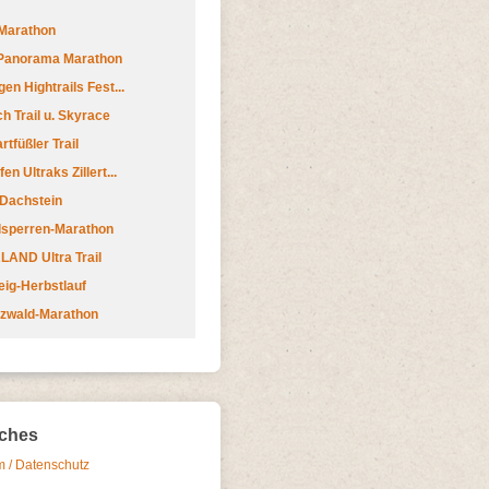
Marathon
 Panorama Marathon
en Hightrails Fest...
h Trail u. Skyrace
tfüßler Trail
n Ultraks Zillert...
 Dachstein
lsperren-Marathon
AND Ultra Trail
ig-Herbstlauf
zwald-Marathon
iches
 / Datenschutz