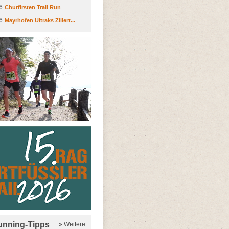
6
Churfirsten Trail Run
6
Mayrhofen Ultraks Zillert...
running-Tipps
» Weitere