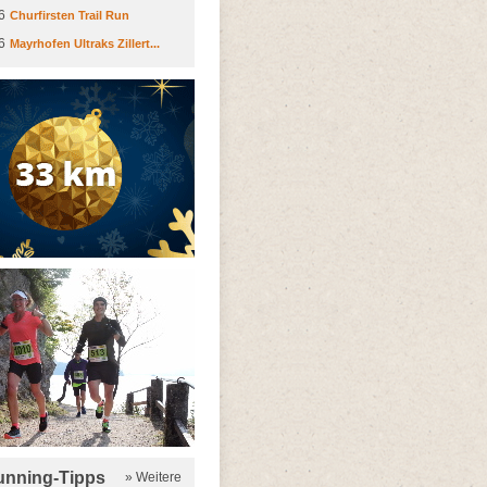
6
Churfirsten Trail Run
6
Mayrhofen Ultraks Zillert...
running-Tipps
» Weitere