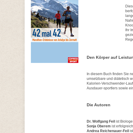
Dies
berf
lang
Nahr
Knoc
Ihr 
gezi
Rege
Den Körper auf Leistun
In diesem Buch finden Sie n
umsetzbare und diätetisch w
Kalorien-Verschwender-Lauf,
Ausdauer-sportlers sowie ei
Die Autoren
Dr. Wolfgang Feil
ist Biologe
Sonja Oberem
ist erfolgreic
Andrea Reichenauer-Feil
is