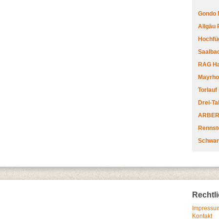
Gondo 
Allgäu
Hochfüg
Saalbac
RAG Har
Mayrhofe
Torlauf
Drei-Ta
ARBERL
Rennste
Schwar
Rechtl
Impressum
Kontakt