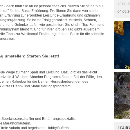
29.08.2
er Coach führt Sie an Ihr persönliches Ziel. Nutzen Sie seine "Zau-
ormel" für Ihre Basis-Ernährung. Profitieren Sie dann von seiner
04.09.2
en Erfahrung zur erprobten Leistungs-Ernährung und optimalen
ungsergänzung. So ist Ihr Erfolg garantiert. Muskeln, Sehnen,
hen und Gelenke laufen wie geschmiert. Sie sind in Top-Form und
Immunsystem bleibt fit. Und für Ihren großen Tag gibt's außerdem
elte Tipps zur Wettkampf-Ernährung und das Beste für die schnelle
neration.
g umstellen: Starten Sie jetzt!
eue Wege zu mehr Spaß und Leistung. Dazu gibt es das leicht
ertvolle 4-Wochen-Abnehm-Programm für den Fall der Fälle, den
 einen Ratgeber für die kleinen Herausforderungen des
n kurzes Dehn- und Stabilisierungsprogramm.
, Sportwissenschaftler und Ernährungsspezialist.
he Marathonläuferin.
Trail
t freie Autorin und begeisterte Hobbyläuferin.