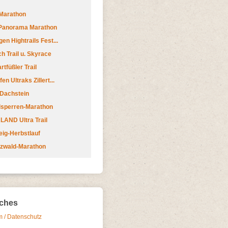
Marathon
 Panorama Marathon
en Hightrails Fest...
h Trail u. Skyrace
tfüßler Trail
n Ultraks Zillert...
 Dachstein
lsperren-Marathon
AND Ultra Trail
ig-Herbstlauf
zwald-Marathon
iches
 / Datenschutz