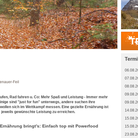
Term
06.08.2
07.08.2
enauer-Feil
08.08.2
09.08.2
aufen, Rad fahren u. Co: Mehr Spaß und Leistung - Immer mehr
ige sind "just for fun" unterwegs, andere suchen ihre
09.08.2
wollen sich im Wettkampf messen. Eine gezielte Ernährung ist
14.08.2
e jeweils gewünschte Leistung zu erreichen.
15.08.2
 Ernährung bringt's: Einfach top mit Powerfood
15.08.2
23.08.2