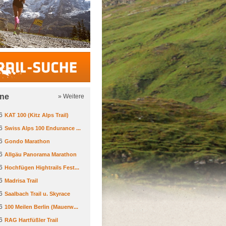
Trail-Suche
ine
» Weitere
6
KAT 100 (Kitz Alps Trail)
6
Swiss Alps 100 Endurance ...
6
Gondo Marathon
6
Allgäu Panorama Marathon
6
Hochfügen Hightrails Fest...
6
Madrisa Trail
6
Saalbach Trail u. Skyrace
6
100 Meilen Berlin (Mauerw...
6
RAG Hartfüßler Trail