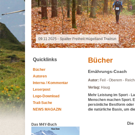
09.11.2025 - Spalter Freiheit Hügelland Trailrun
Bücher
Quicklinks
Bücher
Ernährungs-Coach
Autoren
Autor:
Feil - Oberem - Reich
Interna / Kommentar
Verlag:
Haug
Leserpost
Mehr Leistung im Sport - L
Logo-Download
Menschen machen Sport. Ein
Trail-Suche
persönliche Bestform oder 
NEWS MAGAZIN
die natürliche Basis, um di
Die
Das M4Y-Buch