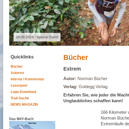
09.11.2025 - Spalter Freiheit Hügelland Trailrun
Bücher
Quicklinks
Bücher
Extrem
Autoren
Autor:
Norman Bücher
Interna / Kommentar
Leserpost
Verlag:
Goldegg Verlag
Logo-Download
Erfahren Sie, wie jeder die Mach
Trail-Suche
Unglaubliches schaffen kann!
NEWS MAGAZIN
166 Kilometer
Norman Bücher
Das M4Y-Buch
Extremläufe de