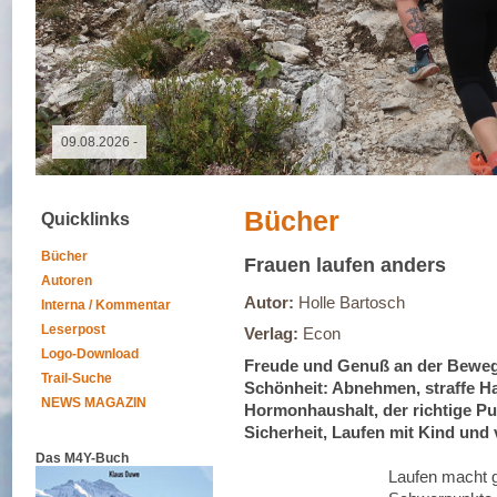
09.05.2026 - GutsMuths-Rennsteiglauf
Bücher
Quicklinks
Bücher
Frauen laufen anders
Autoren
Autor:
Holle Bartosch
Interna / Kommentar
Leserpost
Verlag:
Econ
Logo-Download
Freude und Genuß an der Bewegu
Trail-Suche
Schönheit: Abnehmen, straffe Ha
NEWS MAGAZIN
Hormonhaushalt, der richtige Pu
Sicherheit, Laufen mit Kind und 
Das M4Y-Buch
Laufen macht g