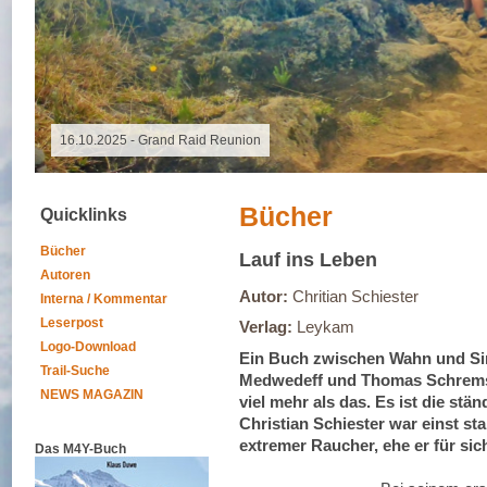
18.10.2025 - Altmühltrail
Bücher
Quicklinks
Bücher
Lauf ins Leben
Autoren
Autor:
Chritian Schiester
Interna / Kommentar
Leserpost
Verlag:
Leykam
Logo-Download
Ein Buch zwischen Wahn und Sin
Trail-Suche
Medwedeff und Thomas Schrems. 
NEWS MAGAZIN
viel mehr als das. Es ist die s
Christian Schiester war einst st
extremer Raucher, ehe er für sic
Das M4Y-Buch