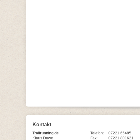
Kontakt
Trailrunning.de
Telefon:
07221 65485
Klaus Duwe
Fax:
07221 801621