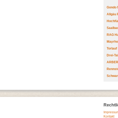
Gondo 
Allgäu
Hochfüg
Saalbac
RAG Har
Mayrhofe
Torlauf
Drei-Ta
ARBERL
Rennste
Schwar
Rechtl
Impressum
Kontakt