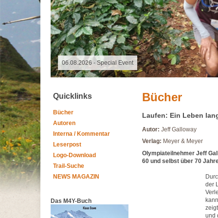
09.11.2025 - Spalter Freiheit Hügelland Trailrun
Bücher
Quicklinks
Bücher
Laufen: Ein Leben lan
Autoren
Autor:
Jeff Galloway
Interna / Kommentar
Verlag:
Meyer & Meyer
Leserpost
Olympiateilnehmer Jeff Gal
Logo-Download
60 und selbst über 70 Jahre
Trail-Suche
NEWS MAGAZIN
Durc
der 
Verl
kann
Das M4Y-Buch
zeig
und 