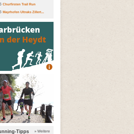
6
Churfirsten Trail Run
6
Mayrhofen Ultraks Zillert...
running-Tipps
» Weitere