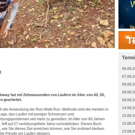
Term
06.08.2
g
07.08.2
08.08.2
09.08.2
loway hat mit Zehntausenden von Läufern im Alter von 40, 50,
n gearbeitet.
09.08.2
14.08.2
h die Anwendung der Run-Walk-Run -Methode sind die meisten in
Lage, das Laufen mit weniger Schmerzen und
15.08.2
etzungsproblemen viel mehr zu genießen. Im Alter von 60 Jahren
15.08.2
 Jeff auf 27 verletzungsfreie Jahre zurückblicken. Dieses Buch
t, wie Sie dieses Ziel erreichen können, wie Sie motiviert bleiben
23.08.2
die Freude am Laufen steigern.