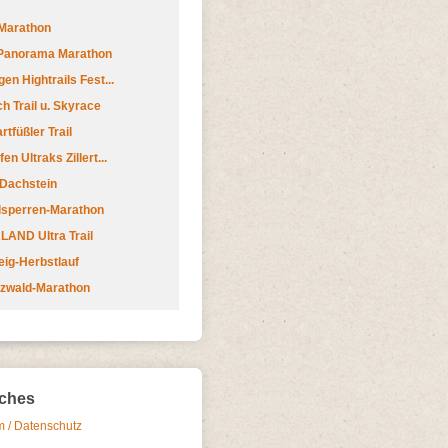
Marathon
 Panorama Marathon
en Hightrails Fest...
h Trail u. Skyrace
tfüßler Trail
n Ultraks Zillert...
 Dachstein
lsperren-Marathon
AND Ultra Trail
ig-Herbstlauf
zwald-Marathon
iches
 / Datenschutz