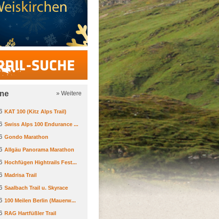
Trail-Suche
ine
» Weitere
6
KAT 100 (Kitz Alps Trail)
6
Swiss Alps 100 Endurance ...
6
Gondo Marathon
6
Allgäu Panorama Marathon
6
Hochfügen Hightrails Fest...
6
Madrisa Trail
6
Saalbach Trail u. Skyrace
6
100 Meilen Berlin (Mauerw...
6
RAG Hartfüßler Trail