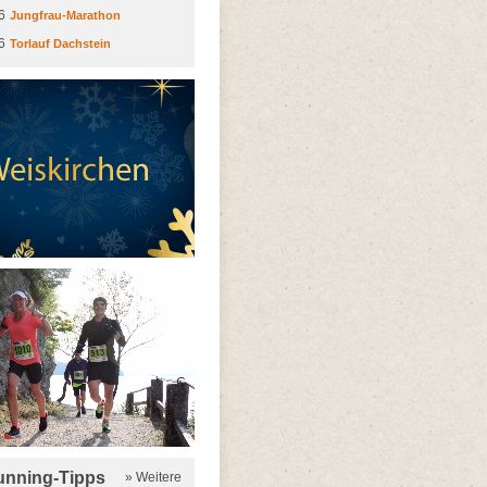
6
Jungfrau-Marathon
6
Torlauf Dachstein
running-Tipps
» Weitere