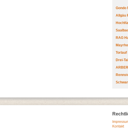
Gondo 
Allgäu
Hochfüg
Saalbac
RAG Har
Mayrhofe
Torlauf
Drei-Ta
ARBERL
Rennste
Schwar
Rechtl
Impressum
Kontakt