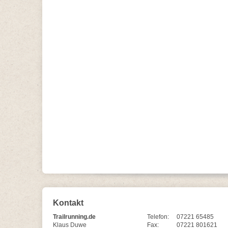
Kontakt
Trailrunning.de
Telefon:
07221 65485
Klaus Duwe
Fax:
07221 801621