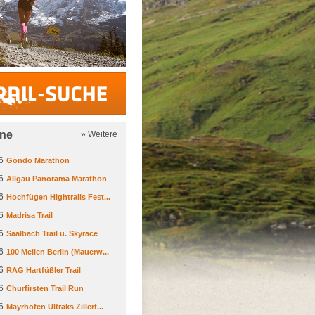
Trail-Suche
ine
» Weitere
6
Gondo Marathon
6
Allgäu Panorama Marathon
6
Hochfügen Hightrails Fest...
6
Madrisa Trail
6
Saalbach Trail u. Skyrace
6
100 Meilen Berlin (Mauerw...
6
RAG Hartfüßler Trail
6
Churfirsten Trail Run
6
Mayrhofen Ultraks Zillert...