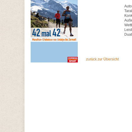
Auto
Tara
Konk
Auße
Wett
Leis
Duat
zurück zur Übersicht