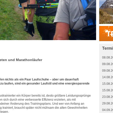
Term
08.08.2
hleten und Marathonläufer
09.08.2
09.08.2
14.08.2
n nichts als ein Paar Laufschuhe – aber um dauerhaft
 zu laufen, sind ein gesunder Laufstil und eine energiesparende
15.08.2
15.08.2
ustrainierter ein Körper bereits ist, desto größere Leistungssprünge
23.08.2
en sich durch eine verbesserte Effizienz erzielen, als mit
29.08.2
ndeiner Änderung des Trainingsplans. Und wer von Anfang an
tig trainiert, braucht später nicht mühsam die alten Gewohnheiten
04.09.2
legen.