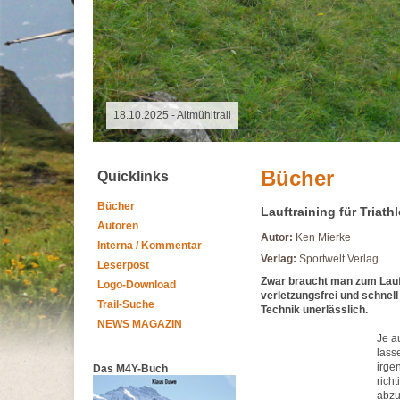
08.08.2026 - Special Event
Bücher
Quicklinks
Bücher
Lauftraining für Triat
Autoren
Autor:
Ken Mierke
Interna / Kommentar
Verlag:
Sportwelt Verlag
Leserpost
Zwar braucht man zum Laufe
Logo-Download
verletzungsfrei und schnell
Trail-Suche
Technik unerlässlich.
NEWS MAGAZIN
Je a
lass
irge
Das M4Y-Buch
rich
abzu