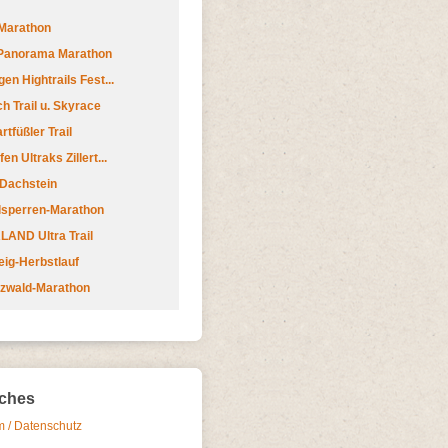
Marathon
 Panorama Marathon
en Hightrails Fest...
h Trail u. Skyrace
tfüßler Trail
n Ultraks Zillert...
 Dachstein
lsperren-Marathon
AND Ultra Trail
ig-Herbstlauf
zwald-Marathon
iches
 / Datenschutz