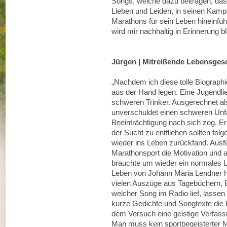
Songs, welche dazu beitragen, dass
Lieben und Leiden, in seinen Kampf
Marathons für sein Leben hineinfü
wird mir nachhaltig in Erinnerung b
Jürgen | Mitreißende Lebensges
„Nachdem ich diese tolle Biographi
aus der Hand legen. Eine Jugendl
schweren Trinker. Ausgerechnet als
unverschuldet einen schweren Unfal
Beeinträchtigung nach sich zog. E
der Sucht zu entfliehen sollten fol
wieder ins Leben zurückfand. Ausf
Marathonsport die Motivation und 
brauchte um wieder ein normales L
Leben von Johann Maria Lendner hat
vielen Auszüge aus Tagebüchern, Br
welcher Song im Radio lief, lassen
kurze Gedichte und Songtexte die H
dem Versuch eine geistige Verfassu
Man muss kein sportbegeisterter 