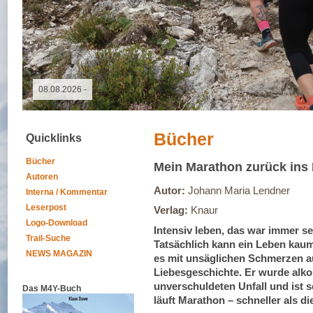
09.05.2026 - GutsMuths-Rennsteiglauf
Bücher
Quicklinks
Bücher
Mein Marathon zurück ins
Autoren
Autor:
Johann Maria Lendner
Interna / Kommentar
Leserpost
Verlag:
Knaur
Logo-Download
Intensiv leben, das war immer se
Trail-Suche
Tatsächlich kann ein Leben kaum 
NEWS MAGAZIN
es mit unsäglichen Schmerzen auf
Liebesgeschichte. Er wurde alkoh
unverschuldeten Unfall und ist s
Das M4Y-Buch
läuft Marathon – schneller als di