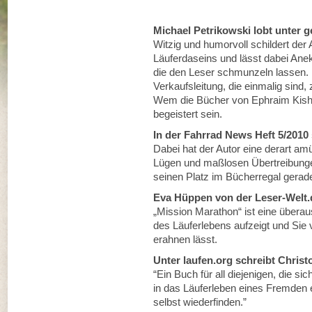
Michael Petrikowski lobt unter 
Witzig und humorvoll schildert der
Läuferdaseins und lässt dabei Ane
die den Leser schmunzeln lassen.
Verkaufsleitung, die einmalig sin
Wem die Bücher von Ephraim Kisho
begeistert sein.
In der Fahrrad News Heft 5/2010 
Dabei hat der Autor eine derart amü
Lügen und maßlosen Übertreibun
seinen Platz im Bücherregal gerade
Eva Hüppen von der Leser-Welt.d
„Mission Marathon“ ist eine überau
des Läuferlebens aufzeigt und Sie v
erahnen lässt.
Unter laufen.org schreibt Chris
“Ein Buch für all diejenigen, die s
in das Läuferleben eines Fremden
selbst wiederfinden.”