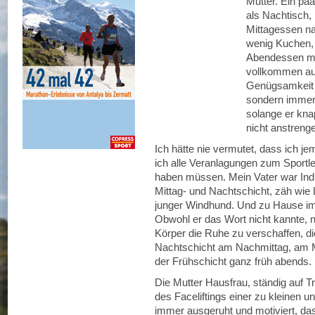
Mutter. Ein pa
als Nachtisch, 
Mittagessen n
wenig Kuchen, 
Abendessen mit
vollkommen aus
Genügsamkeit i
sondern immer 
solange er kna
nicht anstreng
Ich hätte nie vermutet, dass ich je
ich alle Veranlagungen zum Sportler
haben müssen. Mein Vater war Indus
Mittag- und Nachtschicht, zäh wie L
junger Windhund. Und zu Hause i
Obwohl er das Wort nicht kannte, n
Körper die Ruhe zu verschaffen, di
Nachtschicht am Nachmittag, am Mo
der Frühschicht ganz früh abends.
Die Mutter Hausfrau, ständig auf 
des Faceliftings einer zu kleinen
immer ausgeruht und motiviert, da