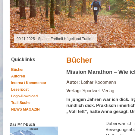
16.10.2025 - Grand Raid Reunion
Bücher
Quicklinks
Bücher
Mission Marathon – Wie ic
Autoren
Autor:
Lothar Koopmann
Interna / Kommentar
Leserpost
Verlag:
Sportwelt Verlag
Logo-Download
In jungen Jahren war ich dick. I
Trail-Suche
rundlich dick. Praktisch innerli
NEWS MAGAZIN
„Voll fett”, hätte Anna gesagt. 
Dabei war ich
Das M4Y-Buch
Bewegungsablä