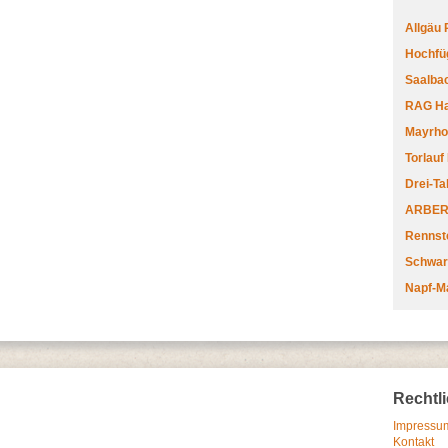
Allgäu
Hochfüg
Saalbac
RAG Har
Mayrhofe
Torlauf
Drei-Ta
ARBERL
Rennste
Schwar
Napf-M
Rechtl
Impressum
Kontakt