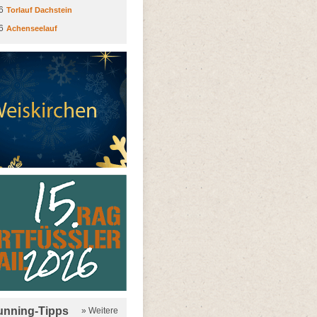
6
Torlauf Dachstein
6
Achenseelauf
running-Tipps
» Weitere