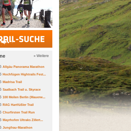
Trail-Suche
ine
» Weitere
6
Allgäu Panorama Marathon
6
Hochfügen Hightrails Fest...
6
Madrisa Trail
6
Saalbach Trail u. Skyrace
6
100 Meilen Berlin (Mauerw...
6
RAG Hartfüßler Trail
6
Churfirsten Trail Run
6
Mayrhofen Ultraks Zillert...
6
Jungfrau-Marathon