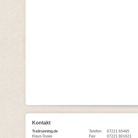
Kontakt
Trailrunning.de
Telefon:
07221 65485
Klaus Duwe
Fax:
07221 801621