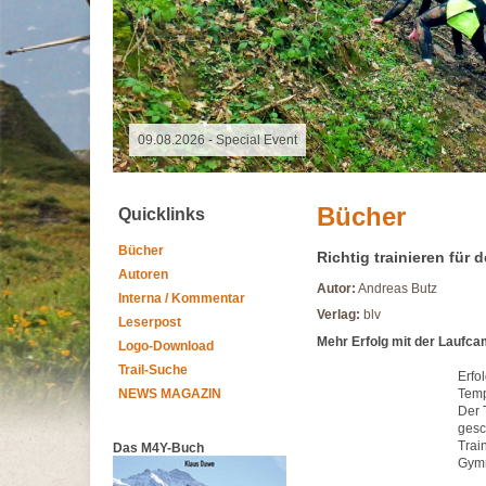
09.08.2026 - Special Event
Bücher
Quicklinks
Bücher
Richtig trainieren für
Autoren
Autor:
Andreas Butz
Interna / Kommentar
Verlag:
blv
Leserpost
Mehr Erfolg mit der Laufc
Logo-Download
Trail-Suche
Erfo
NEWS MAGAZIN
Temp
Der 
gesc
Trai
Das M4Y-Buch
Gymn