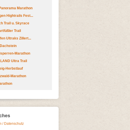
 Panorama Marathon
en Hightrails Fest...
h Trail u. Skyrace
tfüßler Trail
n Ultraks Zillert...
 Dachstein
lsperren-Marathon
AND Ultra Trail
ig-Herbstlauf
zwald-Marathon
arathon
iches
 / Datenschutz