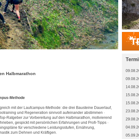
Term
09.08.2
 den Halbmarathon
09.08.2
14.08.2
15.08.2
ampus-Methode
15.08.2
lgreich mit der Laufcampus-Methode: die drei Bausteine Dauerlauf,
23.08.2
otraining und Regeneration sinnvoll aufeinander abstimmen ·
Top-Ratgeber zur Vorbereitung auf den Halbmarathon, motivierend
29.08.2
hrieben, gespickt mit persönlichen Erfahrungen und Profi-Tipps ·
04.09.2
ningspläne für verschiedene Leistungsstufen, Ernährung,
astik zum Dehnen und Kräftigen.
05.09.2