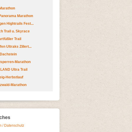
Marathon
 Panorama Marathon
en Hightrails Fest...
h Trail u. Skyrace
tfüßler Trail
n Ultraks Zillert...
 Dachstein
lsperren-Marathon
AND Ultra Trail
ig-Herbstlauf
zwald-Marathon
iches
 / Datenschutz