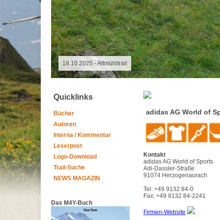
08.08.2026 - Special Event
Quicklinks
adidas AG World of S
Bücher
Autoren
Interna / Kommentar
Leserpost
Kontakt
Logo-Download
adidas AG World of Sports
Trail-Suche
Adi-Dassler-Straße
91074 Herzogenaurach
NEWS MAGAZIN
Tel: +49 9132 84-0
Fax: +49 9132 84-2241
Das M4Y-Buch
Firmen-Website