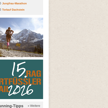
6
Jungfrau-Marathon
6
Torlauf Dachstein
running-Tipps
» Weitere