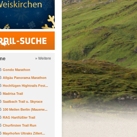
Trail-Suche
ine
» Weitere
6
Gondo Marathon
6
Allgäu Panorama Marathon
6
Hochfügen Hightrails Fest...
6
Madrisa Trail
6
Saalbach Trail u. Skyrace
6
100 Meilen Berlin (Mauerw...
6
RAG Hartfüßler Trail
6
Churfirsten Trail Run
6
Mayrhofen Ultraks Zillert...