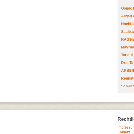
Gondo 
Allgäu
Hochfüg
Saalbac
RAG Har
Mayrhofe
Torlauf
Drei-Ta
ARBERL
Rennste
Schwar
Rechtl
Impressum
Kontakt