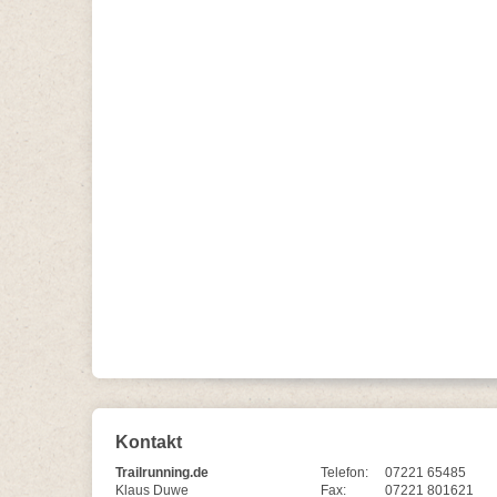
Kontakt
Trailrunning.de
Telefon:
07221 65485
Klaus Duwe
Fax:
07221 801621