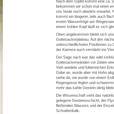
Nach dem Gipfel kommt eine ca. 50
bekommen wir schon mal einen er
uns heute noch abwärts erwartet.
kommt ein längerer, teils auch fla
ersten Wassertröge am Wegesrand w
einem kühlen Kopf läuft es sich glei
Oben angekommen bietet sich uns ei
Gottesackerplateau. Auf den näch
unterschiedlichsten Positionen z
der Kamera auch verstärkt ins Visi
Der Sage nach war das wild zerklü
Gottesackerwänden vor Zeiten eine
Vieh weidete und futterreichen Ertr
Gabe an, wurde aber mit Hohn abge
siehe da, sie wurde von einem Er
Regengüsse fegten und schwemmt
mehr das kahle Gestein übrig blieb
Die Wissenschaft sieht das natürli
gelegene Gesteinsschicht, der Fly
fließenden Wassers und der Eiszeit
Schrattenkalk.