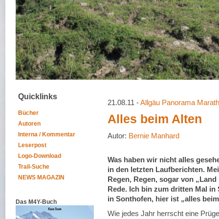
Quicklinks
21.08.11 -
Allgäu Panorama Marat
Bücher
Alles beim Alten
Autoren
Interna / Kommentar
Autor:
Bernie Manhard
Leserpost
Logo-Download
Was haben wir nicht alles geseh
Trail-Suche
in den letzten Laufberichten. Me
NEWS MAGAZIN
Regen, Regen, sogar von „Land 
Rede. Ich bin zum dritten Mal i
in Sonthofen, hier ist „alles beim
Das M4Y-Buch
Wie jedes Jahr herrscht eine Prüge