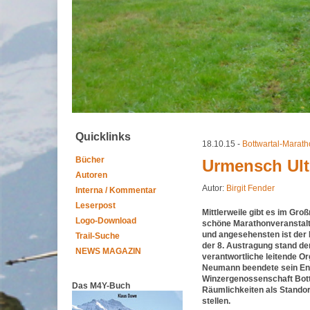
Quicklinks
18.10.15 -
Bottwartal-Marat
Bücher
Urmensch Ultr
Autoren
Autor:
Birgit Fender
Interna / Kommentar
Leserpost
Mittlerweile gibt es im Gro
Logo-Download
schöne Marathonveranstalt
und angesehensten ist der 
Trail-Suche
der 8. Austragung stand de
NEWS MAGAZIN
verantwortliche leitende O
Neumann beendete sein En
Winzergenossenschaft Bottw
Das M4Y-Buch
Räumlichkeiten als Standor
stellen.