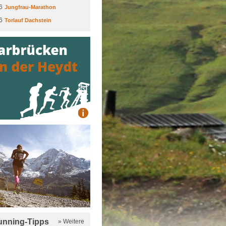
6
Jungfrau-Marathon
6
Torlauf Dachstein
running-Tipps
» Weitere