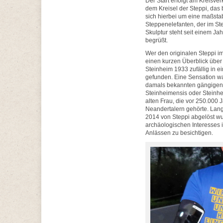
Der Start erfolgt am Kreisver
dem Kreisel der Steppi, das
sich hierbei um eine maßsta
Steppenelefanten, der im S
Skulptur steht seit einem Ja
begrüßt.
Wer den originalen Steppi i
einen kurzen Überblick über
Steinheim 1933 zufällig in e
gefunden. Eine Sensation w
damals bekannten gängigen
Steinheimensis oder Steinhe
alten Frau, die vor 250.000
Neandertalern gehörte. Lan
2014 von Steppi abgelöst wu
archäologischen Interesses 
Anlässen zu besichtigen.