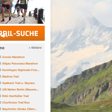
Trail-Suche
ine
» Weitere
6
Gondo Marathon
6
Allgäu Panorama Marathon
6
Hochfügen Hightrails Fest...
6
Madrisa Trail
6
Saalbach Trail u. Skyrace
6
100 Meilen Berlin (Mauerw...
6
RAG Hartfüßler Trail
6
Churfirsten Trail Run
6
Mayrhofen Ultraks Zillert...