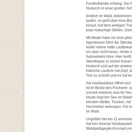
Forsthofstraße entlang. Der N
hindurch in einer großen Schl
Endlich im Wald, bekommen w
laufen, es geht über eine B
hinauf. Auf dem welligen Tra
paar matschige Stellen. Dann
Mit Beate habe ich eine glei
Irgendwann führt die Strecke
leider meine nette Laufbekann
ich aber nicht heran. Hinter 
Autoverkehr höre. Hier heißt 
Steintreppe zu einem Kanal h
hindurch und auf der anderen
hübsche Läuferin mit Zopf, üb
Tick zu schnell und es hat ke
Am Hardwaldsee öffnet sich 
ist im Besitz des Fischerei-
schnell erwärmt, was für He
Heute liegt der See im Nebe
mit dem Wetter. Trocken, mi
Hochnebel verborgen. Für mi
im Wald.
Ungefähr bei km 11 erreichen
hat hier diverse Holzbauwer
Waldpädagogik-Konzept umzuse