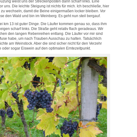
uzung weist uns der Streckenposten dann scharf links. Eine
r uns. Die leichte Steigung ist nichts für mich. Ich beschließe, hier
u wechseln, damit die Beine einigermaßen locker bleiben. Vor
lasse den Wald und bin im Weinberg. Es geht nun steil bergauf.
i km 13 ist guter Dinge. Die Läufer kommen genau so, dass ihm
zeigen scharf links. Die Straße geht relativ flach geradeaus. Wir
chen den langen Rebenreihen entlang. Die Läufer vor mir sind
 Muse habe, um nach Trauben Ausschau zu halten. Tatsächlich
üchte am Weinstock. Aber die sind sicher nicht für den Verzehr
e oder sogar Eiswein auf den optimalen Erntezeitpunkt.