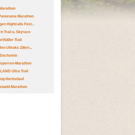
Marathon
 Panorama Marathon
en Hightrails Fest...
h Trail u. Skyrace
tfüßler Trail
n Ultraks Zillert...
 Dachstein
lsperren-Marathon
AND Ultra Trail
ig-Herbstlauf
zwald-Marathon