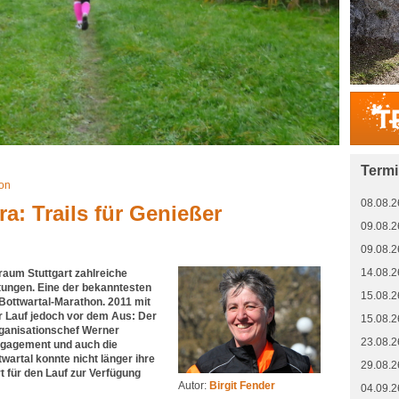
Term
hon
08.08.2
a: Trails für Genießer
09.08.2
09.08.2
14.08.2
ßraum Stuttgart zahlreiche
ungen. Eine der bekanntesten
15.08.2
Bottwartal-Marathon. 2011 mit
r Lauf jedoch vor dem Aus: Der
15.08.2
rganisationschef Werner
23.08.2
gagement und auch die
artal konnte nicht länger ihre
29.08.2
t für den Lauf zur Verfügung
Autor:
Birgit Fender
04.09.2