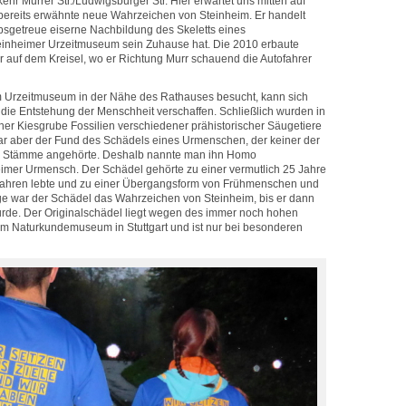
kehr Murrer Str./Ludwigsburger Str. Hier erwartet uns mitten auf
 bereits erwähnte neue Wahrzeichen von Steinheim. Er handelt
bsgetreue eiserne Nachbildung des Skeletts eines
teinheimer Urzeitmuseum sein Zuhause hat. Die 2010 erbaute
hr auf dem Kreisel, wo er Richtung Murr schauend die Autofahrer
m Urzeitmuseum in der Nähe des Rathauses besucht, kann sich
 die Entstehung der Menschheit verschaffen. Schließlich wurden in
iner Kiesgrube Fossilien verschiedener prähistorischer Säugetiere
ar aber der Fund des Schädels eines Urmenschen, der keiner der
 Stämme angehörte. Deshalb nannte man ihn Homo
imer Urmensch. Der Schädel gehörte zu einer vermutlich 25 Jahre
 Jahren lebte und zu einer Übergangsform von Frühmenschen und
ge war der Schädel das Wahrzeichen von Steinheim, bis er dann
rde. Der Originalschädel liegt wegen des immer noch hohen
im Naturkundemuseum in Stuttgart und ist nur bei besonderen