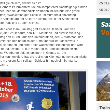
eil gleich kam, erweist sich im
05.09.2
it Gerhard Petermann wurde ein kompetenter Nachfolger gefunden.
05.09.2
üher über die Marathondistanz führten, bilden nun eine große
gten, etwas eintönigen Schleife um Murr direkt am Anfang.
en Atmosphäre der Kellerei nachtrauern; in der Steinheimer
hr Platz und es zieht nicht so.
jeden etwas: am Samstag gibt es einen Bambini Lauf, den
te, die Schülerläufe, den 1/10 Marathon und diverse Walking-
tag den 10 km Lauf, den Halbmarathon, den ¾-Marathon, den
amläufen und natürlich den Ultra über 50 km. Dieser wird in
 ausgetragen und erfreut sich wachsender Beliebtheit und wird
iter aufgewertet. In den Vorjahren wurden die ersten 29 km
 und Weinberge geführt, um dann in Gronau auf die
Hier konnten die Ultras die restlichen Kilometer gemeinsam mit den
. In diesem Jahr soll zum Schluss hin noch ein Schmankerl
pannt.
Trail