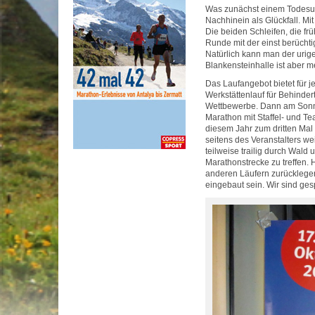
Was zunächst einem Todesurt
Nachhinein als Glückfall. M
Die beiden Schleifen, die fr
Runde mit der einst berüchti
Natürlich kann man der urig
Blankensteinhalle ist aber me
Das Laufangebot bietet für 
Werkstättenlauf für Behinder
Wettbewerbe. Dann am Sonn
Marathon mit Staffel- und Te
diesem Jahr zum dritten Mal
seitens des Veranstalters we
teilweise trailig durch Wald
Marathonstrecke zu treffen. 
anderen Läufern zurücklegen
eingebaut sein. Wir sind ges