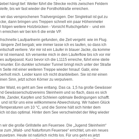
ebel hängt tief. Weiter führt die Strecke rechts zwischen Feldern
eife, bis wir fast wieder die Forsthofstraße erreichen.
ir das versprochenen Trailvergnügen. Der Singletrail ist gut zu
rücke, dann bringen uns Treppen schnell ein paar Höhenmeter
il folgen weitere Holzbrücken - Vorsicht Rutschgefahr - und ein
 erreichen wir bei km 6 die erste VP.
chschnelle Laufpartnerin gefunden, die Zeit vergeht wie im Flug.
 längere Zeit bergab; wie immer lasse ich es laufen, so dass ich
tschaft verliere. Vor mir ist ein Läufer in blauer Jacke, da komme
mir ist niemand. Ich versenke mich in den Läuferflow bis ich vor mir
es aufgepasst. Kurz bevor ich die L1115 erreiche, führt eine steile
inunter. Ein dunkler schmaler Tunnel bringt mich unter der Straße
 Seite mit einer weiteren Treppe wieder hinauf. Gabi, eine
erholt mich. Leider kann ich nicht dranbleiben. Sie ist mir einen
inen Sinn, jetzt schon Körner zu verpulvern.
der Wald, es geht am See entlang. Das ca. 1,5 ha große Gewässer
 und Gewässerschutzvereins Steinheim und so flach, dass es sich
chte, Zander, Karpfen und Schleien optimale Bedingungen schafft.
l und ist für uns eine willkommene Abwechslung. Wir haben Glück
t Temperaturen um 10 °C, und die Sonne hält sich hinter dem
ch ist das optimal. Hinter dem See verschwindet der Weg wieder
 wir die große Grillstelle am Feuersee. Die „Jugend Steinheim“
ke zum „Wald- und Naturforum Feuersee“ errichtet, um ein neues
tzen. Heute ist natürlich nichts los. Für uns geht es jetzt