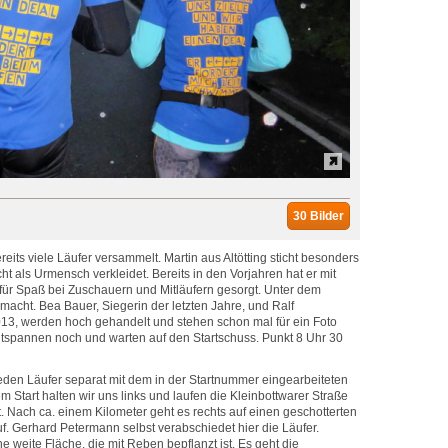
30 Bilder
eits viele Läufer versammelt. Martin aus Altötting sticht besonders
echt als Urmensch verkleidet. Bereits in den Vorjahren hat er mit
 für Spaß bei Zuschauern und Mitläufern gesorgt. Unter dem
acht. Bea Bauer, Siegerin der letzten Jahre, und Ralf
13, werden hoch gehandelt und stehen schon mal für ein Foto
entspannen noch und warten auf den Startschuss. Punkt 8 Uhr 30
jeden Läufer separat mit dem in der Startnummer eingearbeiteten
 Start halten wir uns links und laufen die Kleinbottwarer Straße
t. Nach ca. einem Kilometer geht es rechts auf einen geschotterten
. Gerhard Petermann selbst verabschiedet hier die Läufer.
ne weite Fläche, die mit Reben bepflanzt ist. Es geht die