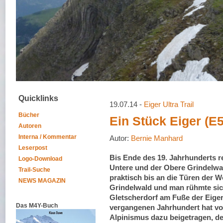
Quicklinks
19.07.14 -
Eiger Ultra Trail
Bücher
Ein Stück Eiger (E5
Autoren
Interna / Kommentar
Autor:
Bernie Manhard
Leserpost
Bis Ende des 19. Jahrhunderts r
Logo-Download
Untere und der Obere Grindelwa
Trail-Suche
praktisch bis an die Türen der
NEWS MAGAZIN
Grindelwald und man rühmte sic
Gletscherdorf am Fuße der Eige
Das M4Y-Buch
vergangenen Jahrhundert hat vo
Alpinismus dazu beigetragen, 