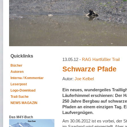
Quicklinks
13.05.12 -
RAG Hartfüßler Trail
Bücher
Schwarze Pfade
Autoren
Interna / Kommentar
Autor:
Joe Kelbel
Leserpost
Ein neues, wundergeiles Trailligh
Logo-Download
Läuferhimmel erschienen: Der Har
Trail-Suche
250 Jahre Bergbau auf schwarze
NEWS MAGAZIN
Pfaden an einem einzigen Tag. Ei
Laufvergnügen.
Das M4Y-Buch
Am 30.06.2012 ist es vorbei, der 
im Saarland wird eingestellt. Aber a