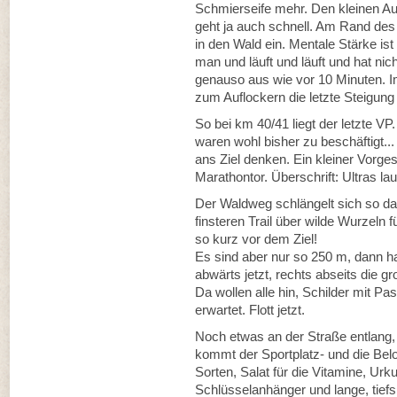
Schmierseife mehr. Den kleinen Au
geht ja auch schnell. Am Rand des
in den Wald ein. Mentale Stärke ist a
man und läuft und läuft und hat ni
genauso aus wie vor 10 Minuten. Im
zum Auflockern die letzte Steigung
So bei km 40/41 liegt der letzte VP.
waren wohl bisher zu beschäftigt..
ans Ziel denken. Ein kleiner Vorg
Marathontor. Überschrift: Ultras lau
Der Waldweg schlängelt sich so dahe
finsteren Trail über wilde Wurzeln 
so kurz vor dem Ziel!
Es sind aber nur so 250 m, dann 
abwärts jetzt, rechts abseits die 
Da wollen alle hin, Schilder mit P
erwartet. Flott jetzt.
Noch etwas an der Straße entlang, l
kommt der Sportplatz- und die Bel
Sorten, Salat für die Vitamine, Urku
Schlüsselanhänger und lange, tie