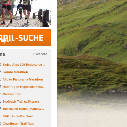
Trail-Suche
ine
» Weitere
6
Swiss Alps 100 Endurance ...
6
Gondo Marathon
6
Allgäu Panorama Marathon
6
Hochfügen Hightrails Fest...
6
Madrisa Trail
6
Saalbach Trail u. Skyrace
6
100 Meilen Berlin (Mauerw...
6
RAG Hartfüßler Trail
6
Churfirsten Trail Run