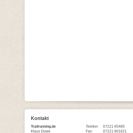
Kontakt
Trailrunning.de
Telefon:
07221 65485
Klaus Duwe
Fax:
07221 801621