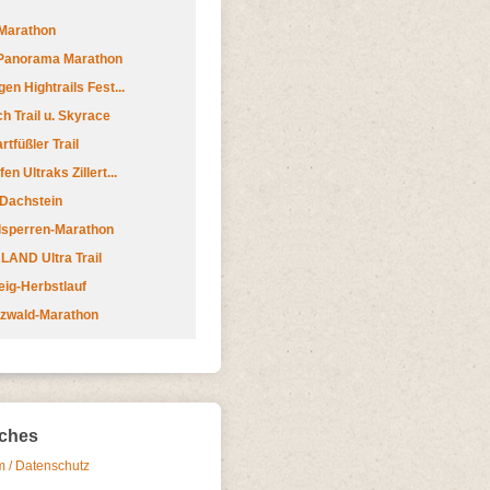
Marathon
 Panorama Marathon
en Hightrails Fest...
h Trail u. Skyrace
tfüßler Trail
n Ultraks Zillert...
 Dachstein
lsperren-Marathon
AND Ultra Trail
ig-Herbstlauf
zwald-Marathon
iches
 / Datenschutz