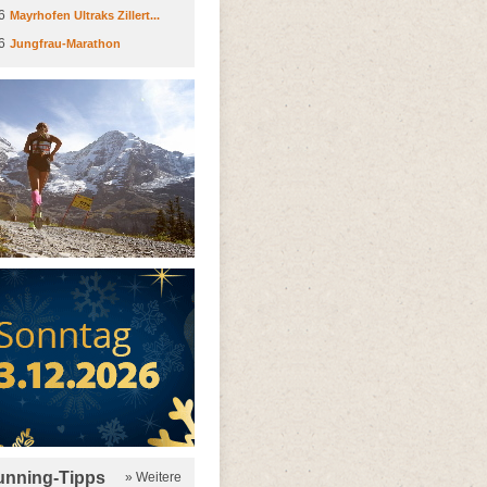
6
Mayrhofen Ultraks Zillert...
6
Jungfrau-Marathon
running-Tipps
» Weitere