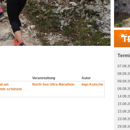
Term
07.08.2
08.08.2
Veranstaltung
Autor
09.08.2
nd um
North Sea Ultra Marathon
Ingo Kutsche
09.08.2
nds schönste
14.08.2
15.08.2
15.08.2
23.08.2
29.08.2