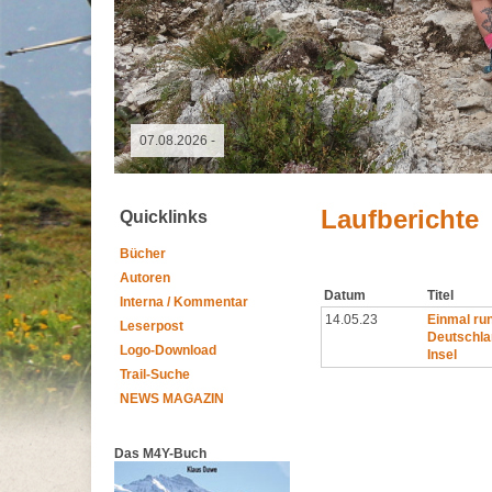
09.05.2026 - GutsMuths-Rennsteiglauf
Laufberichte
Quicklinks
Bücher
Autoren
Datum
Titel
Interna / Kommentar
14.05.23
Einmal ru
Leserpost
Deutschla
Logo-Download
Insel
Trail-Suche
NEWS MAGAZIN
Das M4Y-Buch