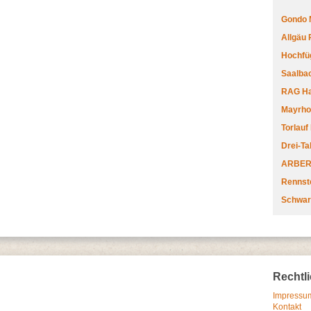
Gondo 
Allgäu
Hochfüg
Saalbac
RAG Har
Mayrhofe
Torlauf
Drei-Ta
ARBERL
Rennste
Schwar
Rechtl
Impressum
Kontakt