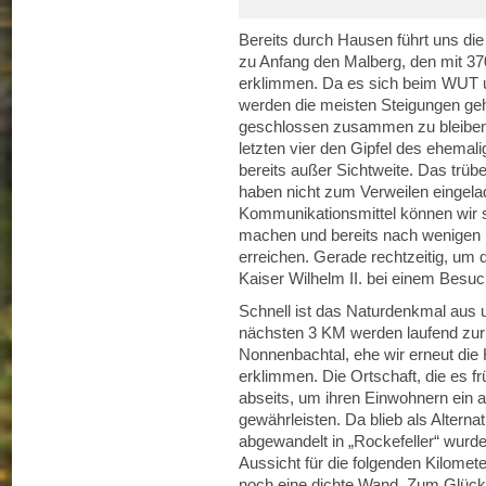
Bereits durch Hausen führt uns die 
zu Anfang den Malberg, den mit 37
erklimmen. Da es sich beim WUT u
werden die meisten Steigungen g
geschlossen zusammen zu bleiben. 
letzten vier den Gipfel des ehemal
bereits außer Sichtweite. Das trüb
haben nicht zum Verweilen eingel
Kommunikationsmittel können wir 
machen und bereits nach wenigen 
erreichen. Gerade rechtzeitig, um d
Kaiser Wilhelm II. bei einem Besuch
Schnell ist das Naturdenkmal aus 
nächsten 3 KM werden laufend zurü
Nonnenbachtal, ehe wir erneut die
erklimmen. Die Ortschaft, die es fr
abseits, um ihren Einwohnern ein
gewährleisten. Da blieb als Altern
abgewandelt in „Rockefeller“ wurde
Aussicht für die folgenden Kilometer
noch eine dichte Wand. Zum Glück 