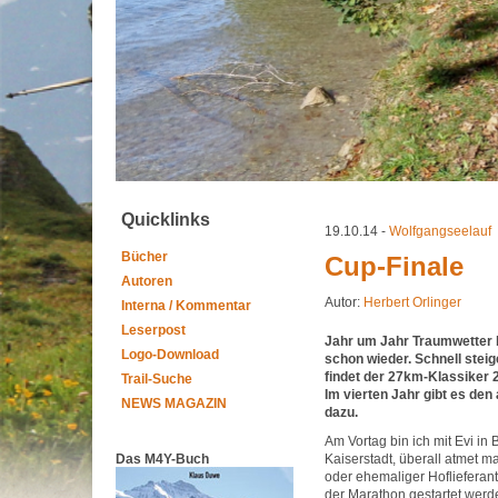
Quicklinks
19.10.14 -
Wolfgangseelauf
Bücher
Cup-Finale
Autoren
Autor:
Herbert Orlinger
Interna / Kommentar
Leserpost
Jahr um Jahr Traumwetter 
Logo-Download
schon wieder. Schnell stei
findet der 27km-Klassiker 2
Trail-Suche
Im vierten Jahr gibt es de
NEWS MAGAZIN
dazu.
Am Vortag bin ich mit Evi in 
Das M4Y-Buch
Kaiserstadt, überall atmet ma
oder ehemaliger Hoflieferant
der Marathon gestartet werd