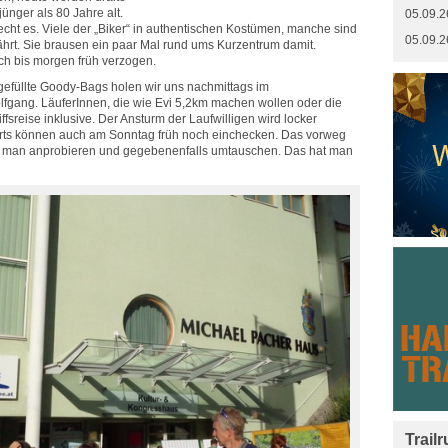
jünger als 80 Jahre alt.
05.09.2
echt es. Viele der „Biker“ in authentischen Kostümen, manche sind
05.09.2
efährt. Sie brausen ein paar Mal rund ums Kurzentrum damit.
uch bis morgen früh verzogen.
 gefüllte Goody-Bags holen wir uns nachmittags im
fgang. LäuferInnen, die wie Evi 5,2km machen wollen oder die
fsreise inklusive. Der Ansturm der Laufwilligen wird locker
ärts können auch am Sonntag früh noch einchecken. Das vorweg
ann man anprobieren und gegebenenfalls umtauschen. Das hat man
Trail