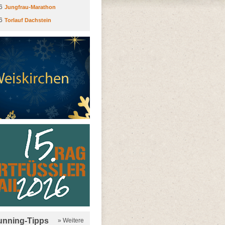
6
Jungfrau-Marathon
6
Torlauf Dachstein
running-Tipps
» Weitere