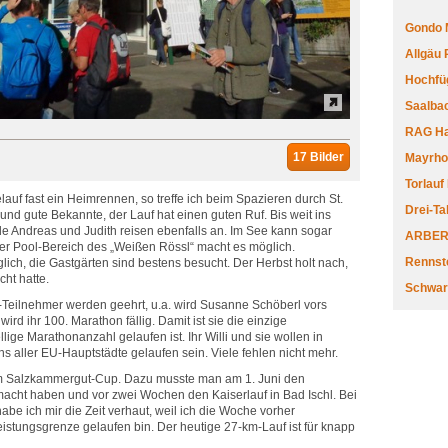
Gondo 
Allgäu
Hochfüg
Saalbac
RAG Har
17 Bilder
Mayrhofe
Torlauf
lauf fast ein Heimrennen, so treffe ich beim Spazieren durch St.
Drei-Ta
und gute Bekannte, der Lauf hat einen guten Ruf. Bis weit ins
 Andreas und Judith reisen ebenfalls an. Im See kann sogar
ARBERL
er Pool-Bereich des „Weißen Rössl“ macht es möglich.
Rennste
lich, die Gastgärten sind bestens besucht. Der Herbst holt nach,
ht hatte.
Schwar
h-Teilnehmer werden geehrt, u.a. wird Susanne Schöberl vors
rd ihr 100. Marathon fällig. Damit ist sie die einzige
ellige Marathonanzahl gelaufen ist. Ihr Willi und sie wollen in
s aller EU-Hauptstädte gelaufen sein. Viele fehlen nicht mehr.
 am Salzkammergut-Cup. Dazu musste man am 1. Juni den
ht haben und vor zwei Wochen den Kaiserlauf in Bad Ischl. Bei
be ich mir die Zeit verhaut, weil ich die Woche vorher
stungsgrenze gelaufen bin. Der heutige 27-km-Lauf ist für knapp
.