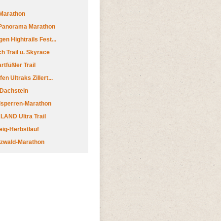
Marathon
 Panorama Marathon
en Hightrails Fest...
h Trail u. Skyrace
tfüßler Trail
n Ultraks Zillert...
 Dachstein
lsperren-Marathon
AND Ultra Trail
ig-Herbstlauf
zwald-Marathon