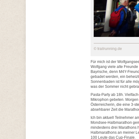
© trailrunning.de
Für mich ist der Wolfgangsee
Wolfgang viele alte Freunde 
Bayrische, denn M4Y-Freunde
gebadet werden, ein beheizt
Sonnenbaden ist für alle mög
was der Sommer nicht gebrac
Pasta-Party ab 18h. Vielfac
Mikrophon gebeten. Morgen wi
Österreicherin, die eine 3-st
absehbarer Zeit die Marathon
Ich bin aktuell Teilnehmer
Mondsee-Halbmarathon gemac
mindestens drei Marathons ha
Halbmarathons an meiner Lei
100 Leute das Cup-Finale