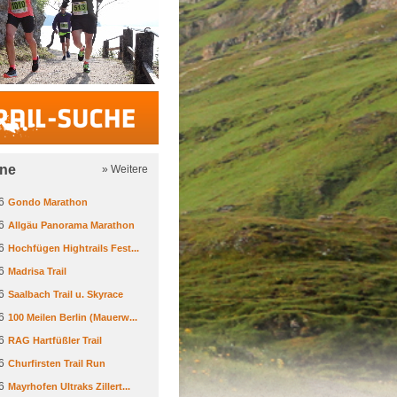
Trail-Suche
ine
» Weitere
6
Gondo Marathon
6
Allgäu Panorama Marathon
6
Hochfügen Hightrails Fest...
6
Madrisa Trail
6
Saalbach Trail u. Skyrace
6
100 Meilen Berlin (Mauerw...
6
RAG Hartfüßler Trail
6
Churfirsten Trail Run
6
Mayrhofen Ultraks Zillert...