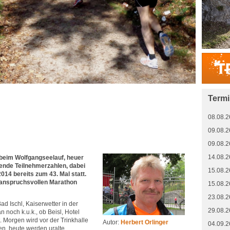
Term
08.08.2
09.08.2
09.08.2
14.08.2
beim Wolfgangseelauf, heuer
gende Teilnehmerzahlen, dabei
15.08.2
014 bereits zum 43. Mal statt.
n anspruchsvollen Marathon
15.08.2
23.08.2
Bad Ischl, Kaiserwetter in der
29.08.2
n noch k.u.k., ob Beisl, Hotel
. Morgen wird vor der Trinkhalle
Autor:
Herbert Orlinger
04.09.2
en, heute werden uralte