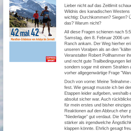
Lieber nicht auf das Zeitlimit scha
Wildnis des kanadischen Westens g
wichtig: Durchkommen? Siegen? Ü
das? Warum nicht?
All diese Fragen schienen nach 5:
Samstag, den 8. Februar 2006 um 1
Ranch ankam. Der Weg hierher erinn
unseren Voralpen als an den "kälte
Veranstalter Robert Pollhammer ih
und recht gute Trailbedingungen li
sondern sogar mit einem Strahlen
vorher allgegenwärtige Frage "Waru
Doch von vorne: Meine Teilnahme 
fest. Wie gesagt musste ich bei de
Etappen leider aufgeben, weshalb 
absolut sicher war. Auch rückblic
für mein erstes und bisher einzige
Reaktionen auf den Abbruch eher po
"Niederlage" gut verdaut. Die Vorf
stärker als irgendwelche Ängstlich
klappen könnte. Ehrlich gesagt freu