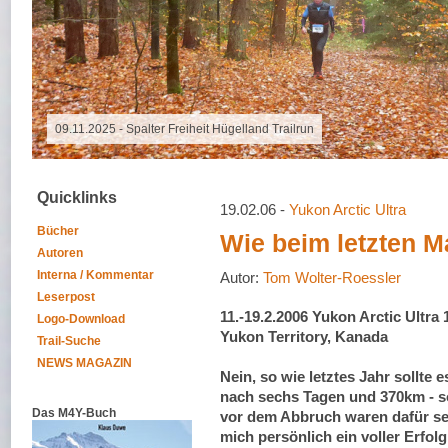
16.10.2025 - Grand Raid Reunion
Quicklinks
19.02.06 -
Yukon Arctic Ultra
Bücher
Wie beim letzten M
Autoren
Interna / Kommentar
Autor:
Tom Wolter-Roessler
Leserpost
11.-19.2.2006 Yukon Arctic Ultra
Logo-Download
Yukon Territory, Kanada
Trail-Suche
NEWS MAGAZIN
Nein, so wie letztes Jahr sollte
nach sechs Tagen und 370km - s
Das M4Y-Buch
vor dem Abbruch waren dafür seh
mich persönlich ein voller Erfol