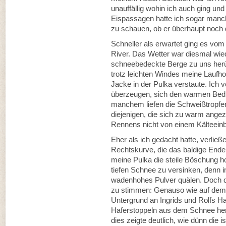
unauffällig wohin ich auch ging un
Eispassagen hatte ich sogar man
zu schauen, ob er überhaupt noch 
Schneller als erwartet ging es vom
River. Das Wetter war diesmal wied
schneebedeckte Berge zu uns herüb
trotz leichten Windes meine Lauf
Jacke in der Pulka verstaute. Ich
überzeugen, sich den warmen Bedi
manchem liefen die Schweißtropfen 
diejenigen, die sich zu warm angez
Rennens nicht von einem Kälteein
Eher als ich gedacht hatte, verließ
Rechtskurve, die das baldige Ende
meine Pulka die steile Böschung ho
tiefen Schnee zu versinken, denn im
wadenhohes Pulver quälen. Doch di
zu stimmen: Genauso wie auf dem 
Untergrund an Ingrids und Rolfs Ha
Haferstoppeln aus dem Schnee hera
dies zeigte deutlich, wie dünn die 