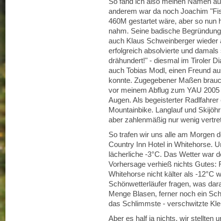
So fand ich also meinen Namen auf
anderem war da noch Joachim "Fiss
460M gestartet wäre, aber so nun ha
nahm. Seine badische Begründung: "
auch Klaus Schweinberger wieder a
erfolgreich absolvierte und damals
drähundert!" - diesmal im Tiroler D
auch Tobias Modl, einen Freund a
konnte. Zugegebener Maßen braucht
vor meinem Abflug zum YAU 2005 d
Augen. Als begeisterter Radlfahrer e
Mountainbike. Langlauf und Skijöh
aber zahlenmäßig nur wenig vertre
So trafen wir uns alle am Morgen 
Country Inn Hotel in Whitehorse. U
lächerliche -3°C. Das Wetter war
Vorhersage verhieß nichts Gutes: F
Whitehorse nicht kälter als -12°C 
Schönwetterläufer fragen, was dar
Menge Blasen, ferner noch ein Schl
das Schlimmste - verschwitzte Kle
Aber es half ja nichts, wir stellte