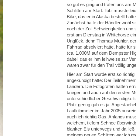
so gut es ging und trafen uns am 
Schlitten am Start. Tobi musste lei
Bike, das er in Alaska bestellt hatt
Zunächst hatte der Händler wohl s
noch der Zoll Schwierigkeiten und 
erst am Dienstag in Whitehorse ein 
Unglück, denn Thomas Muhler, der 
Fahrrad absolviert hatte, hatte für
(ca. 1.000M auf dem Dempster Hig
dabei, das er ihm leihweise zur Ve
waren zwar für den Trail völlig ung
Hier am Start wurde erst so richtig
angekündigt hatte: Der Teilnehmer
Ländern. Die Fotografen hatten erns
kriegen und auch auf den ersten M
unterschiedlicher Geschwindigkeite
Platz genug gab es ja. Angestachel
Laufkilometer im Jahr 2005 ausrei
auch ich richtig Gas. Anfangs muss
weichem, tiefem Schnee überwinden
blanken Eis unterwegs und da ließ
meinem neuen Schlitten war ich rech