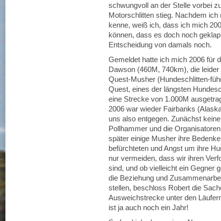
schwungvoll an der Stelle vorbei zu
Motorschlitten stieg. Nachdem ich 
kenne, weiß ich, dass ich mich 2
können, dass es doch noch geklappt
Entscheidung von damals noch.
Gemeldet hatte ich mich 2006 für 
Dawson (460M, 740km), die leider 
Quest-Musher (Hundeschlitten-füh
Quest, eines der längsten Hundesch
eine Strecke von 1.000M ausgetrag
2006 war wieder Fairbanks (Alask
uns also entgegen. Zunächst keine 
Pollhammer und die Organisatoren 
später einige Musher ihre Bedenk
befürchteten und Angst um ihre Hund
nur vermeiden, dass wir ihren Ver
sind, und ob vielleicht ein Gegne
die Beziehung und Zusammenarbeit
stellen, beschloss Robert die Sac
Ausweichstrecke unter den Läufern
ist ja auch noch ein Jahr!