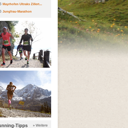
6
Mayrhofen Ultraks Zillert...
6
Jungfrau-Marathon
running-Tipps
» Weitere