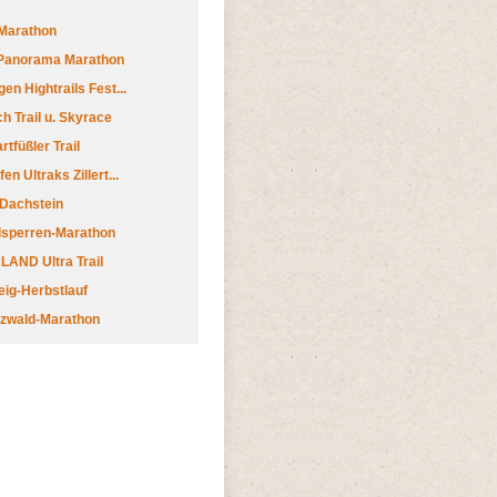
Marathon
 Panorama Marathon
en Hightrails Fest...
h Trail u. Skyrace
tfüßler Trail
n Ultraks Zillert...
 Dachstein
lsperren-Marathon
AND Ultra Trail
ig-Herbstlauf
zwald-Marathon