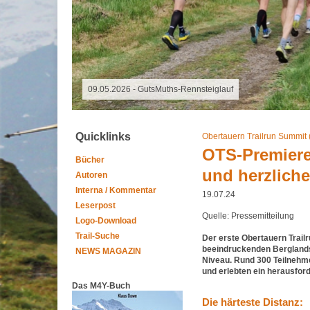
07.08.2026 - Special Event
Quicklinks
Obertauern Trailrun Summit
OTS-Premiere
Bücher
und herzlich
Autoren
Interna / Kommentar
19.07.24
Leserpost
Quelle: Pressemitteilung
Logo-Download
Trail-Suche
Der erste Obertauern Trailr
beeindruckenden Berglandsc
NEWS MAGAZIN
Niveau. Rund 300 Teilnehme
und erlebten ein herausfo
Das M4Y-Buch
Die härteste Distanz: