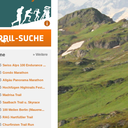
Trail-Suche
ine
» Weitere
6
Swiss Alps 100 Endurance ...
6
Gondo Marathon
6
Allgäu Panorama Marathon
6
Hochfügen Hightrails Fest...
6
Madrisa Trail
6
Saalbach Trail u. Skyrace
6
100 Meilen Berlin (Mauerw...
6
RAG Hartfüßler Trail
6
Churfirsten Trail Run