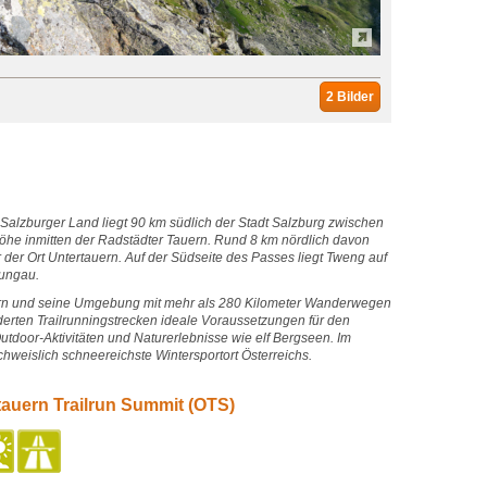
2 Bilder
 Salzburger Land liegt 90 km südlich der Stadt Salzburg zwischen
he inmitten der Radstädter Tauern. Rund 8 km nördlich davon
r der Ort Untertauern. Auf der Südseite des Passes liegt Tweng auf
Lungau.
rn und seine Umgebung mit mehr als 280 Kilometer Wanderwegen
derten Trailrunningstrecken ideale Voraussetzungen für den
utdoor-Aktivitäten und Naturerlebnisse wie elf Bergseen. Im
chweislich schneereichste Wintersportort Österreichs.
tauern Trailrun Summit (OTS)