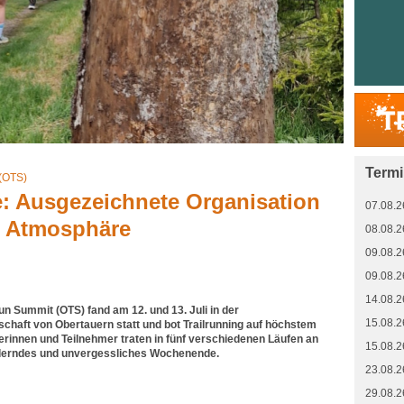
Term
 (OTS)
: Ausgezeichnete Organisation
07.08.2
e Atmosphäre
08.08.2
09.08.2
09.08.2
14.08.2
un Summit (OTS) fand am 12. und 13. Juli in der
15.08.2
haft von Obertauern statt und bot Trailrunning auf höchstem
rinnen und Teilnehmer traten in fünf verschiedenen Läufen an
15.08.2
rderndes und unvergessliches Wochenende.
23.08.2
29.08.2