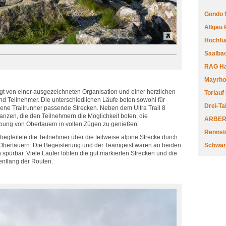
Gondo 
Allgäu
Hochfüg
Saalbac
RAG Har
Mayrhofe
gt von einer ausgezeichneten Organisation und einer herzlichen
Torlauf
d Teilnehmer. Die unterschiedlichen Läufe boten sowohl für
Drei-Ta
hrene Trailrunner passende Strecken. Neben dem Ultra Trail 8
anzen, die den Teilnehmern die Möglichkeit boten, die
ARBERL
ng von Obertauern in vollen Zügen zu genießen.
Rennste
 begleitete die Teilnehmer über die teilweise alpine Strecke durch
 Obertauern. Die Begeisterung und der Teamgeist waren an beiden
Schwar
 spürbar. Viele Läufer lobten die gut markierten Strecken und die
entlang der Routen.