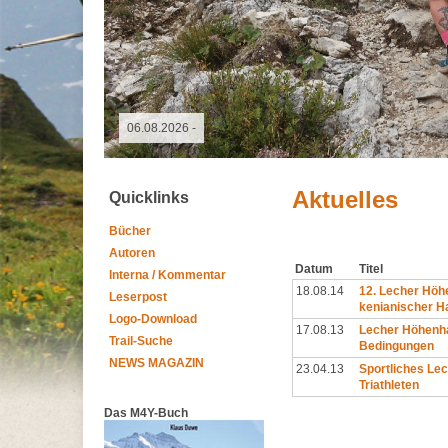
09.05.2026 - GutsMuths-Rennsteiglauf
Aktuelles
Quicklinks
Bücher
Autoren
Datum
Titel
Interna / Kommentar
18.08.14
12. Lecher Höh
Leserpost
kenianischer H
Logo-Download
17.08.13
Lecher Höhenha
Trail-Suche
Bedingungen
NEWS MAGAZIN
23.04.13
Sportliches Lec
Triathleten
Das M4Y-Buch