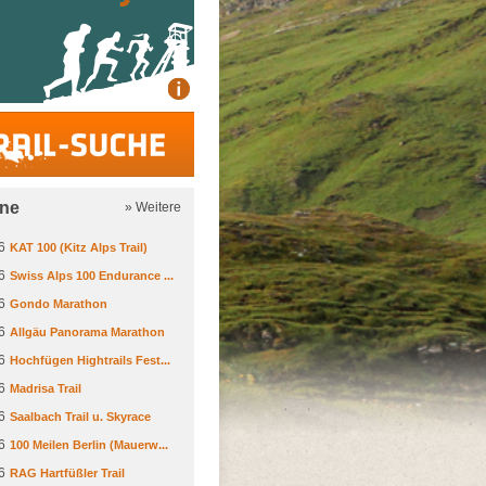
Trail-Suche
ine
» Weitere
6
KAT 100 (Kitz Alps Trail)
6
Swiss Alps 100 Endurance ...
6
Gondo Marathon
6
Allgäu Panorama Marathon
6
Hochfügen Hightrails Fest...
6
Madrisa Trail
6
Saalbach Trail u. Skyrace
6
100 Meilen Berlin (Mauerw...
6
RAG Hartfüßler Trail