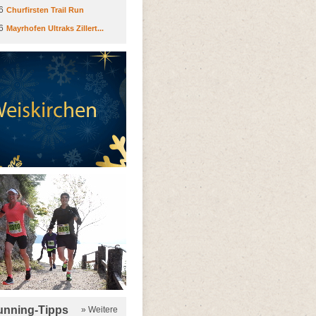
6
Churfirsten Trail Run
6
Mayrhofen Ultraks Zillert...
running-Tipps
» Weitere