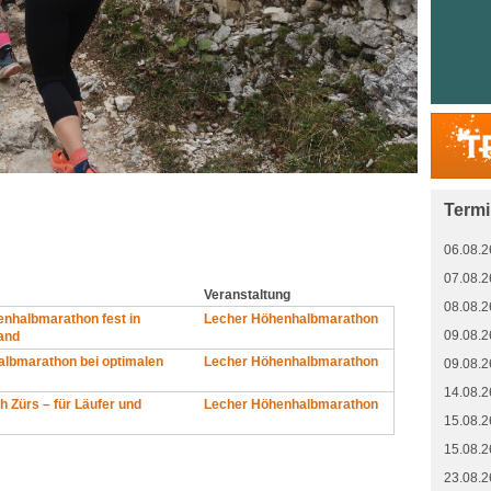
Term
06.08.2
07.08.2
Veranstaltung
08.08.2
enhalbmarathon fest in
Lecher Höhenhalbmarathon
09.08.2
and
lbmarathon bei optimalen
Lecher Höhenhalbmarathon
09.08.2
14.08.2
h Zürs – für Läufer und
Lecher Höhenhalbmarathon
15.08.2
15.08.2
23.08.2