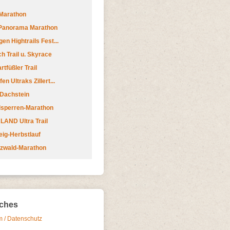
Marathon
 Panorama Marathon
en Hightrails Fest...
h Trail u. Skyrace
tfüßler Trail
n Ultraks Zillert...
 Dachstein
lsperren-Marathon
AND Ultra Trail
ig-Herbstlauf
zwald-Marathon
iches
 / Datenschutz