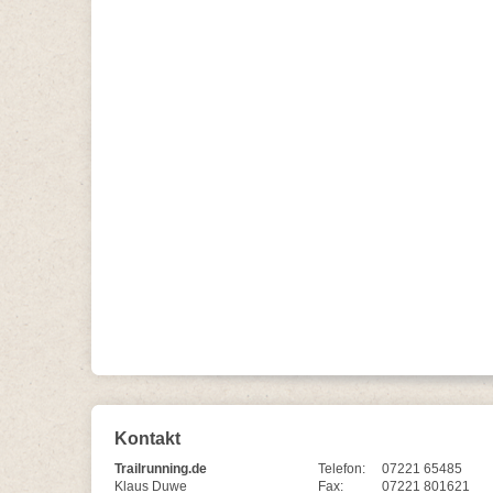
Kontakt
Trailrunning.de
Telefon:
07221 65485
Klaus Duwe
Fax:
07221 801621