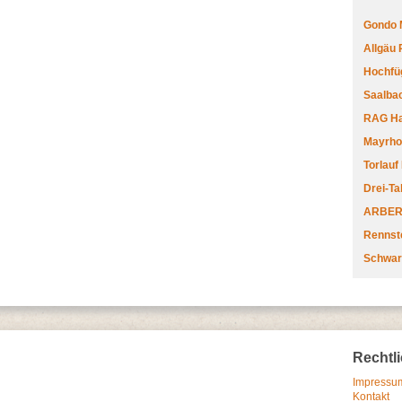
Gondo 
Allgäu
Hochfüg
Saalbac
RAG Har
Mayrhofe
Torlauf
Drei-Ta
ARBERL
Rennste
Schwar
Rechtl
Impressum
Kontakt