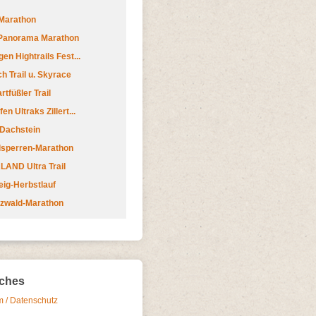
Marathon
 Panorama Marathon
en Hightrails Fest...
h Trail u. Skyrace
tfüßler Trail
n Ultraks Zillert...
 Dachstein
lsperren-Marathon
AND Ultra Trail
ig-Herbstlauf
zwald-Marathon
iches
 / Datenschutz