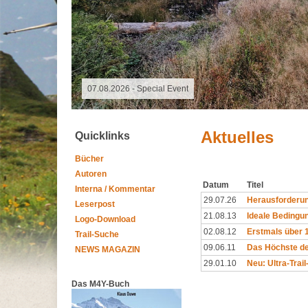
07.08.2026 -
Aktuelles
Quicklinks
Bücher
Autoren
Datum
Titel
Interna / Kommentar
29.07.26
Herausforderun
Leserpost
21.08.13
Ideale Bedingu
Logo-Download
02.08.12
Erstmals über 
Trail-Suche
09.06.11
Das Höchste de
NEWS MAGAZIN
29.01.10
Neu: Ultra-Trai
Das M4Y-Buch