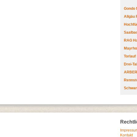
Gondo 
Allgäu
Hochfüg
Saalbac
RAG Har
Mayrhofe
Torlauf
Drei-Ta
ARBERL
Rennste
Schwar
Rechtl
Impressum
Kontakt