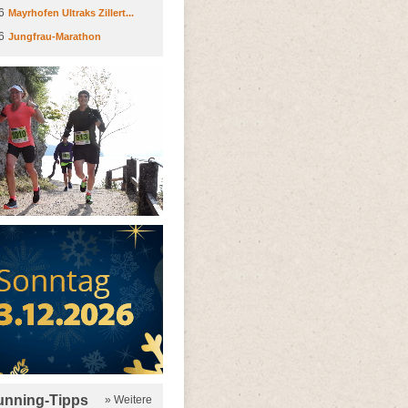
6
Mayrhofen Ultraks Zillert...
6
Jungfrau-Marathon
running-Tipps
» Weitere