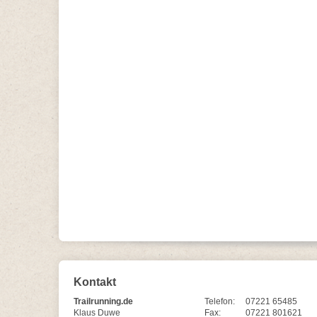
Kontakt
Trailrunning.de
Telefon:
07221 65485
Klaus Duwe
Fax:
07221 801621