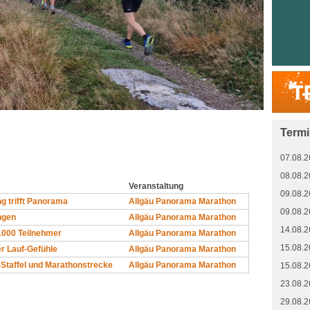
Term
07.08.2
08.08.2
Veranstaltung
09.08.2
g trifft Panorama
Allgäu Panorama Marathon
09.08.2
ngen
Allgäu Panorama Marathon
14.08.2
1000 Teilnehmer
Allgäu Panorama Marathon
15.08.2
r Lauf-Gefühle
Allgäu Panorama Marathon
l-Staffel und Marathonstrecke
Allgäu Panorama Marathon
15.08.2
23.08.2
29.08.2