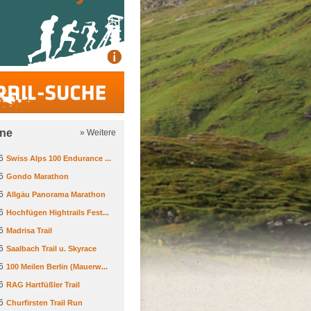
Trail-Suche
ine
» Weitere
6
Swiss Alps 100 Endurance ...
6
Gondo Marathon
6
Allgäu Panorama Marathon
6
Hochfügen Hightrails Fest...
6
Madrisa Trail
6
Saalbach Trail u. Skyrace
6
100 Meilen Berlin (Mauerw...
6
RAG Hartfüßler Trail
6
Churfirsten Trail Run