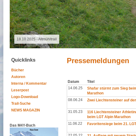
08.08.2026 - Special Event
Pressemeldungen
Quicklinks
Bücher
Autoren
Datum
Titel
Interna / Kommentar
14.06.25
Shafar stürmt zum Sieg bei
Leserpost
Marathon
Logo-Download
08.06.24
Zwei Liechtensteiner auf d
Trail-Suche
NEWS MAGAZIN
31.05.23
116 Liechtensteiner Athleti
beim LGT Alpin Marathon
11.06.22
Favoritensiege beim 21. LG
Das M4Y-Buch
22.05.22
21. Auflage mit neuem Star