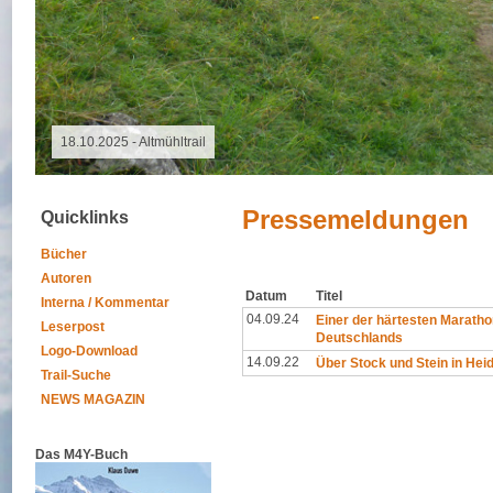
06.08.2026 - Special Event
Pressemeldungen
Quicklinks
Bücher
Autoren
Datum
Titel
Interna / Kommentar
04.09.24
Einer der härtesten Marath
Leserpost
Deutschlands
Logo-Download
14.09.22
Über Stock und Stein in Hei
Trail-Suche
NEWS MAGAZIN
Das M4Y-Buch