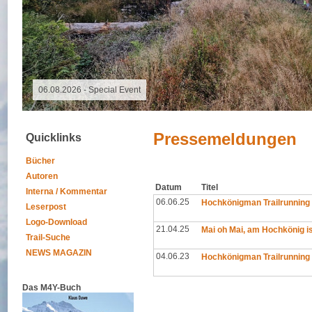
06.08.2026 -
Pressemeldungen
Quicklinks
Bücher
Autoren
Datum
Titel
Interna / Kommentar
06.06.25
Hochkönigman Trailrunning 
Leserpost
Logo-Download
21.04.25
Mai oh Mai, am Hochkönig is
Trail-Suche
NEWS MAGAZIN
04.06.23
Hochkönigman Trailrunning 
Das M4Y-Buch